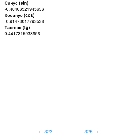
Синус (sin)
-0.40406521945636
Косинус (cos)
-0.91473017793538
Тангенс (tg)
0.4417315938656
← 323
325 →