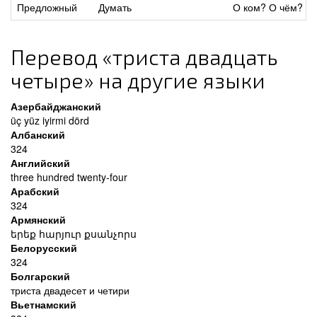
Предложный
Думать
О ком? О чём?
Перевод «триста двадцать
четыре» на другие языки
Азербайджанский
üç yüz iyirmi dörd
Албанский
324
Английский
three hundred twenty-four
Арабский
324
Армянский
երեք հարյուր քսանչորս
Белорусский
324
Болгарский
триста двадесет и четири
Вьетнамский