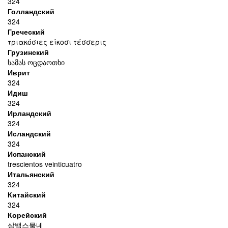
324
Голландский
324
Греческий
τριακόσιες είκοσι τέσσερις
Грузинский
სამას ოცდაოთხი
Иврит
324
Идиш
324
Ирландский
324
Исландский
324
Испанский
trescientos veinticuatro
Итальянский
324
Китайский
324
Корейский
삼백스물네