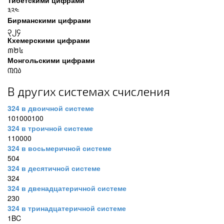
Тибетскими цифрами
༣༢༤
Бирманскими цифрами
၃၂၄
Кхемерскими цифрами
៣២៤
Монгольскими цифрами
᠓᠒᠔
В других системах счисления
324 в двоичной системе
101000100
324 в троичной системе
110000
324 в восьмеричной системе
504
324 в десятичной системе
324
324 в двенадцатеричной системе
230
324 в тринадцатеричной системе
1BC