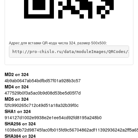
Адрес для вставки QR-кода числа 324, размер 500x500:
http://pro-chislo.ru/data/moduleImages/QRCodes/324/
MD2 от 324
4b9ab0647ab54bdfbd57f01a928b3c57
MD4 от 324
477529b0f3a5ac0b9d08d53be5d05f7d
MD5 от 324
f2fc990265c712c49d51a18a32b39f0c
SHA1 от 324
914127d1002e9938e2e1ee54cd92fd8195a248b0
SHA256 от 324
1038e0b72d98745fac0fb015fd9c56704862adf11392936242a2ff5a6
SHA384 от 324