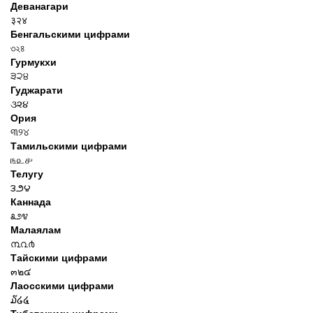
Деванагари
३२४
Бенгальскими цифрами
৩২৪
Гурмукхи
੩੨੪
Гуджарати
૩૨૪
Ория
୩୨୪
Тамильскими цифрами
௩௨௪
Телугу
౩౨౪
Каннада
೩೨೪
Малаялам
൩൨൪
Тайскими цифрами
๓๒๔
Лаосскими цифрами
໓໒໔