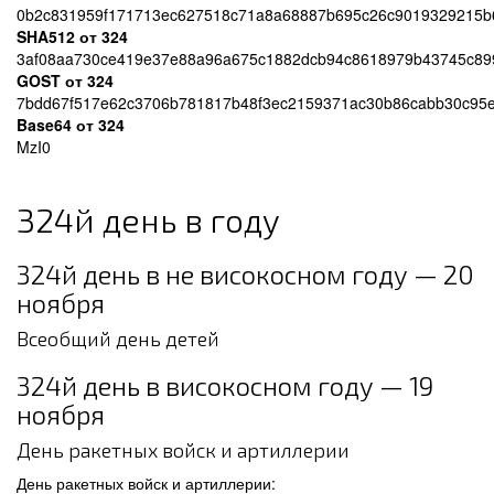
0b2c831959f171713ec627518c71a8a68887b695c26c9019329215b
SHA512 от 324
3af08aa730ce419e37e88a96a675c1882dcb94c8618979b43745c89
GOST от 324
7bdd67f517e62c3706b781817b48f3ec2159371ac30b86cabb30c95
Base64 от 324
MzI0
324й день в году
324й день в не високосном году — 20
ноября
Всеобщий день детей
324й день в високосном году — 19
ноября
День ракетных войск и артиллерии
День ракетных войск и артиллерии: