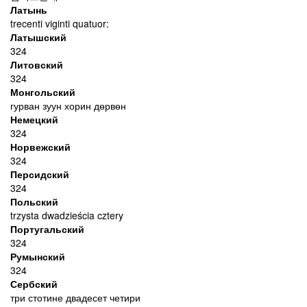
Латынь
trecenti viginti quatuor:
Латышский
324
Литовский
324
Монгольский
гурван зуун хорин дөрвөн
Немецкий
324
Норвежский
324
Персидский
324
Польский
trzysta dwadzieścia cztery
Португальский
324
Румынский
324
Сербский
три стотине двадесет четири