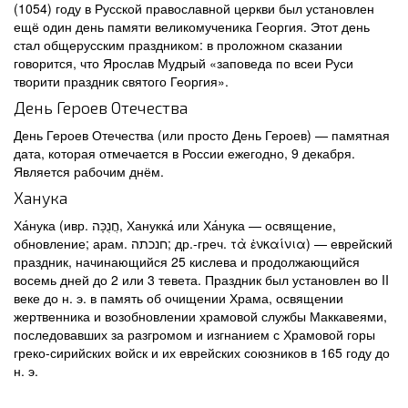
(1054) году в Русской православной церкви был установлен
ещё один день памяти великомученика Георгия. Этот день
стал общерусским праздником: в проложном сказании
говорится, что Ярослав Мудрый «заповеда по всеи Руси
творити праздник святого Георгия».
День Героев Отечества
День Героев Отечества (или просто День Героев) — памятная
дата, которая отмечается в России ежегодно, 9 декабря.
Является рабочим днём.
Ханука
Ха́нука (ивр. חֲנֻכָּה‎, Ханукка́ или Ха́нука — освящение,
обновление; арам. חנכתה; др.-греч. τὰ ἐνκαίνια) — еврейский
праздник, начинающийся 25 кислева и продолжающийся
восемь дней до 2 или 3 тевета. Праздник был установлен во II
веке до н. э. в память об очищении Храма, освящении
жертвенника и возобновлении храмовой службы Маккавеями,
последовавших за разгромом и изгнанием с Храмовой горы
греко-сирийских войск и их еврейских союзников в 165 году до
н. э.