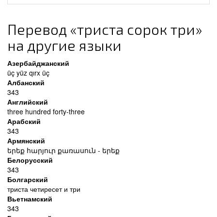
Перевод «триста сорок три»
на другие языки
Азербайджанский
üç yüz qırx üç
Албанский
343
Английский
three hundred forty-three
Арабский
343
Армянский
երեք հարյուր քառասուն - երեք
Белорусский
343
Болгарский
триста четиресет и три
Вьетнамский
343