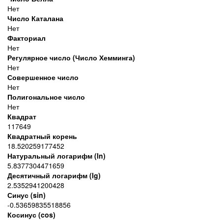
Нет
Число Каталана
Нет
Факториал
Нет
Регулярное число (Число Хемминга)
Нет
Совершенное число
Нет
Полигональное число
Нет
Квадрат
117649
Квадратный корень
18.520259177452
Натуральный логарифм (ln)
5.8377304471659
Десятичный логарифм (lg)
2.5352941200428
Синус (sin)
-0.53659835518856
Косинус (cos)