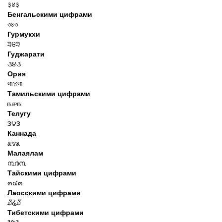
३४३
Бенгальскими цифрами
৩৪৩
Гурмукхи
੩੪੩
Гуджарати
૩૪૩
Ория
୩୪୩
Тамильскими цифрами
௩௪௩
Телугу
౩౪౩
Каннада
೩೪೩
Малаялам
൩൪൩
Тайскими цифрами
๓๔๓
Лаосскими цифрами
໓໔໓
Тибетскими цифрами