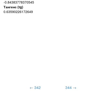
-0.84383778370545
Тангенс (tg)
0.63590226172649
← 342
344 →