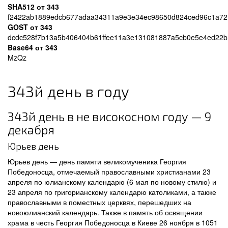
SHA512 от 343
f2422ab1889edcb677adaa34311a9e3e34ec98650d824ced96c1a72
GOST от 343
dcdc528f7b13a5b406404b61ffee11a3e131081887a5cb0e5e4ed22b
Base64 от 343
MzQz
343й день в году
343й день в не високосном году — 9
декабря
Юрьев день
Юрьев день — день памяти великомученика Георгия
Победоносца, отмечаемый православными христианами 23
апреля по юлианскому календарю (6 мая по новому стилю) и
23 апреля по григорианскому календарю католиками, а также
православными в поместных церквях, перешедших на
новоюлианский календарь. Также в память об освящении
храма в честь Георгия Победоносца в Киеве 26 ноября в 1051