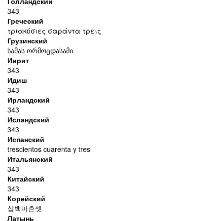
Голландский
343
Греческий
τριακόσιες σαράντα τρεις
Грузинский
სამას ორმოცდასამი
Иврит
343
Идиш
343
Ирландский
343
Исландский
343
Испанский
trescientos cuarenta y tres
Итальянский
343
Китайский
343
Корейский
삼백마흔셋
Латынь