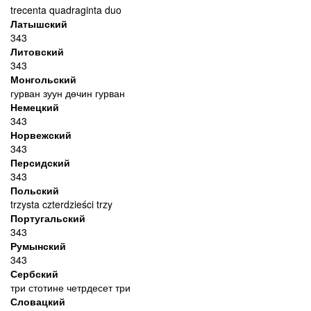
trecenta quadraginta duo
Латышский
343
Литовский
343
Монгольский
гурван зуун дөчин гурван
Немецкий
343
Норвежский
343
Персидский
343
Польский
trzysta czterdzieści trzy
Португальский
343
Румынский
343
Сербский
три стотине четрдесет три
Словацкий