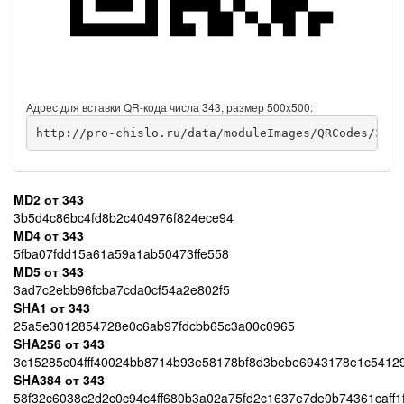
Адрес для вставки QR-кода числа 343, размер 500x500:
http://pro-chislo.ru/data/moduleImages/QRCodes/343/
MD2 от 343
3b5d4c86bc4fd8b2c404976f824ece94
MD4 от 343
5fba07fdd15a61a59a1ab50473ffe558
MD5 от 343
3ad7c2ebb96fcba7cda0cf54a2e802f5
SHA1 от 343
25a5e3012854728e0c6ab97fdcbb65c3a00c0965
SHA256 от 343
3c15285c04fff40024bb8714b93e58178bf8d3bebe6943178e1c5412
SHA384 от 343
58f32c6038c2d2c0c94c4ff680b3a02a75fd2c1637e7de0b74361caff