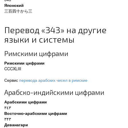
Японский
三百四十から三
Перевод «343» на другие
языки и системы
Римскими цифрами
Римскими цифрами
CCCXLIII
Сервис
перевода арабских чисел в римские
Арабско-индийскими цифрами
Арабскими цифрами
٣٤٣
Восточно-арабскими цифрами
۳۴۳
Деванагари