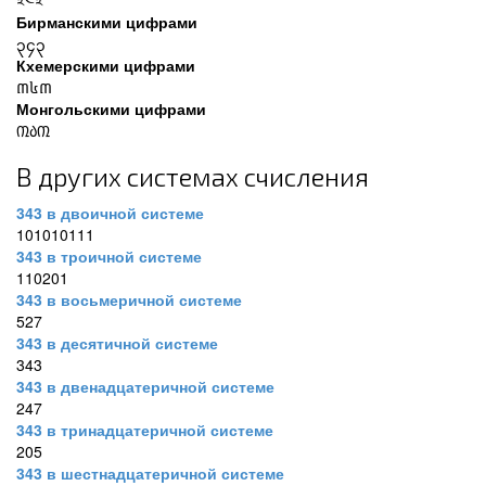
༣༤༣
Бирманскими цифрами
၃၄၃
Кхемерскими цифрами
៣៤៣
Монгольскими цифрами
᠓᠔᠓
В других системах счисления
343 в двоичной системе
101010111
343 в троичной системе
110201
343 в восьмеричной системе
527
343 в десятичной системе
343
343 в двенадцатеричной системе
247
343 в тринадцатеричной системе
205
343 в шестнадцатеричной системе