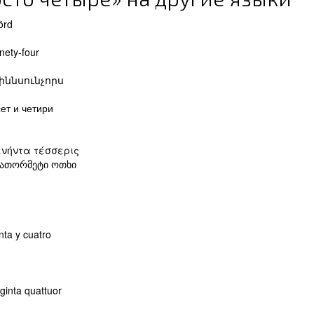
örd
nety-four
 իննսունչորս
ет и четири
ενήντα τέσσερις
დათორმეტი ოთხი
nta y cuatro
aginta quattuor