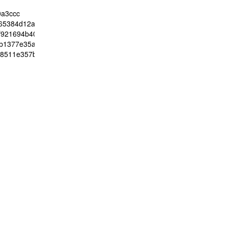
0a3ccc
65384d12a63626e08477662cc03780e
921694b40d4d916cdf587ceb1bc24a241bdbe3f653c08cb93c161df7fb
db1377e35af79ad2928b3cd84e86902af3f2b0007c2713463aaa44069e
18511e357b5045859b60a64e41feb86