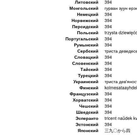
Литовский
394
Монгольский
гурван зуун ерэ
Немецкий
394
Норвежский
394
Персидский
394
Польский
trzysta dziewięćd
Португальский
394
Румынский
394
Сербский
триста деведес
Словацкий
394
Словенский
394
Тайский
394
Турецкий
394
Украинский
триста дев'янос
Финский
kolmesataayhde
Французский
394
Хорватский
394
Чешский
394
Шведский
394
Эсперанто
tricent naŭdek k
Эстонский
394
Японский
三九〇から四