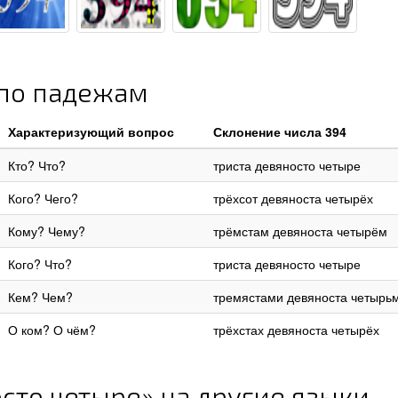
 по падежам
Характеризующий вопрос
Склонение числа 394
Кто? Что?
триста девяносто четыре
Кого? Чего?
трёхсот девяноста четырёх
Кому? Чему?
трёмстам девяноста четырём
Кого? Что?
триста девяносто четыре
Кем? Чем?
тремястами девяноста четырь
О ком? О чём?
трёхстах девяноста четырёх
сто четыре» на другие языки