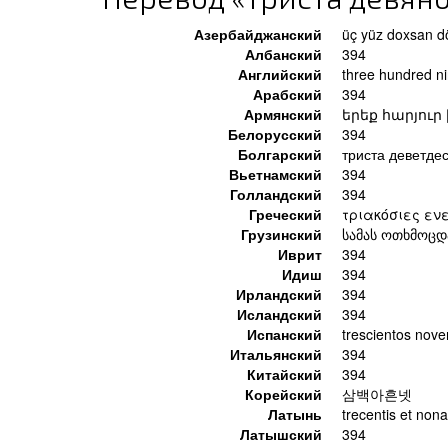
Азербайджанский
üç yüz doxsan d
Албанский
394
Английский
three hundred ni
Арабский
394
Армянский
երեք հարյուր
Белорусский
394
Болгарский
триста деветдес
Вьетнамский
394
Голландский
394
Греческий
τριακόσιες εν
Грузинский
სამას ოთხმოც
Иврит
394
Идиш
394
Ирландский
394
Исландский
394
Испанский
trescientos nove
Итальянский
394
Китайский
394
Корейский
삼백아흔넷
Латынь
trecentis et non
Латышский
394