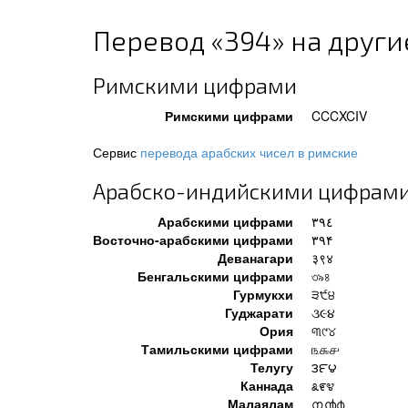
Перевод «394» на други
Римскими цифрами
Римскими цифрами
CCCXCIV
Сервис
перевода арабских чисел в римские
Арабско-индийскими цифрам
Арабскими цифрами
٣٩٤
Восточно-арабскими цифрами
۳۹۴
Деванагари
३९४
Бенгальскими цифрами
৩৯৪
Гурмукхи
੩੯੪
Гуджарати
૩૯૪
Ория
୩୯୪
Тамильскими цифрами
௩௯௪
Телугу
౩౯౪
Каннада
೩೯೪
Малаялам
൩൯൪