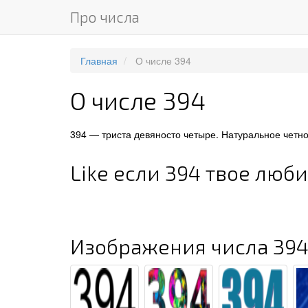
Про числа
Главная
О числе 394
О числе 394
394 — триста девяносто четыре. Натуральное четн
Like если 394 твое люб
Изображения числа 39