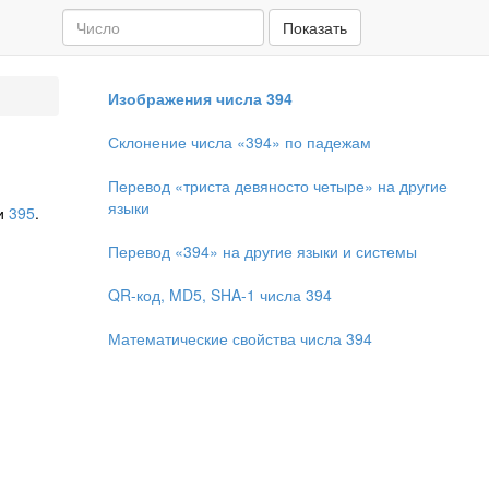
Показать
Изображения числа 394
Склонение числа «394» по падежам
Перевод «триста девяносто четыре» на другие
языки
и
395
.
Перевод «394» на другие языки и системы
QR-код, MD5, SHA-1 числа 394
Математические свойства числа 394