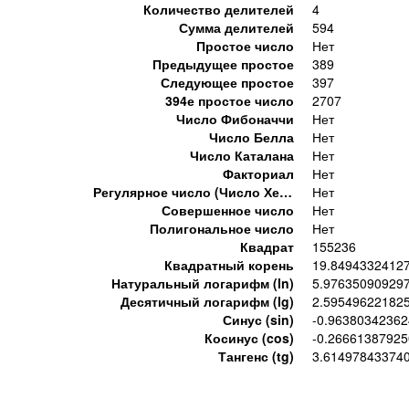
Количество делителей
4
Сумма делителей
594
Простое число
Нет
Предыдущее простое
389
Следующее простое
397
394е простое число
2707
Число Фибоначчи
Нет
Число Белла
Нет
Число Каталана
Нет
Факториал
Нет
Регулярное число (Число Хемминга)
Нет
Совершенное число
Нет
Полигональное число
Нет
Квадрат
155236
Квадратный корень
19.8494332412
Натуральный логарифм (ln)
5.97635090929
Десятичный логарифм (lg)
2.59549622182
Синус (sin)
-0.9638034236
Косинус (cos)
-0.26661387925
Тангенс (tg)
3.61497843374