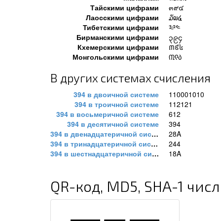
Тайскими цифрами
๓๙๔
Лаосскими цифрами
໓໙໔
Тибетскими цифрами
༣༩༤
Бирманскими цифрами
၃၉၄
Кхемерскими цифрами
៣៩៤
Монгольскими цифрами
᠓᠙᠔
В других системах счисления
394 в двоичной системе
110001010
394 в троичной системе
112121
394 в восьмеричной системе
612
394 в десятичной системе
394
394 в двенадцатеричной системе
28A
394 в тринадцатеричной системе
244
394 в шестнадцатеричной системе
18A
QR-код, MD5, SHA-1 числ