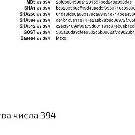
MD5 от 394
28f0b864598a1291557bed248a998d4e
SHA1 от 394
bc62305b6cff49d43aed5f6550716c8989
SHA256 от 394
04d19fde0a08b17aca69491e714bea435
SHA384 от 394
de1b1c3e118747e2aab7abed36972f765f
SHA512 от 394
c2ecf9109ef89a73d081161c67eb0eb1c
GOST от 394
505a20da9cf4e9502c5b0962af7d9023b
Base64 от 394
Mzk0
RCodes/394/f07f2509647e8f8d2aad865301f99b6e.png
ва числа 394