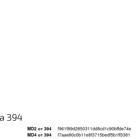
а 394
MD2 от 394
f961f89d2850311dd8cd1c90bffde74e
MD4 от 394
f7aae80c0b11e8f3715bedf5b1ff3381