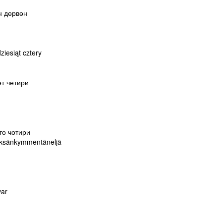
н дөрвөн
ziesiąt cztery
ет четири
то чотири
ksänkymmentäneljä
var