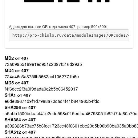
Адрес для вставки QR-кода числа 407, размер 500x500:
http://pro-chislo.ru/data/moduleImages/QRCodes/407/
MD2 от 407
73a09955169e1ed951c2397f516d29a5
MD4 от 407
724a46c3a375ffb5662acf1062771b6e
MD5 от 407
f4f6dce2f3a0f9dada0c2b5b66452017
SHA1 от 407
e6de89674d9f1d7968a70dad4f41b844965b4fdc
SHA256 от 407
a5abb1500bdeaef41e2edd598c015edfaa46793051b82d7da60a70e
SHA384 от 407
a302326b73ac75b6fec1723cc48f6601ebe20d5b90b90ba035a9bb83
SHA512 от 407