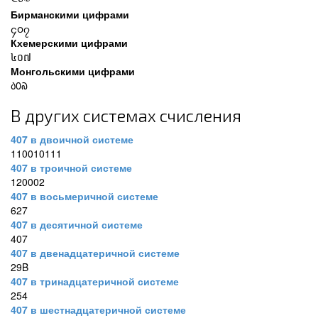
༤༠༧
Бирманскими цифрами
၄၀၇
Кхемерскими цифрами
៤០៧
Монгольскими цифрами
᠔᠐᠗
В других системах счисления
407 в двоичной системе
110010111
407 в троичной системе
120002
407 в восьмеричной системе
627
407 в десятичной системе
407
407 в двенадцатеричной системе
29B
407 в тринадцатеричной системе
254
407 в шестнадцатеричной системе