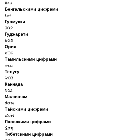
४०७
Бенгальскими цифрами
৪০৭
Гурмукхи
੪੦੭
Гуджарати
૪૦૭
Ория
୪୦୭
Тамильскими цифрами
௪௦௭
Телугу
౪౦౭
Каннада
೪೦೭
Малаялам
൪൦൭
Тайскими цифрами
๔๐๗
Лаосскими цифрами
໔໐໗
Тибетскими цифрами