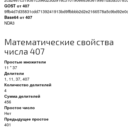
2ca24e7c519581c39ed23db916c510190ee83e3e19981da3a5578554
GOST от 407
9ffb4d7d35831cdd7139241913bd9ffbbbb2d2e2166578a5c9bd92e0
Base64 от 407
NDA3
Математические свойства
числа 407
Простые множители
11 * 37
Делители
1, 11, 37, 407
Количество делителей
4
Сумма делителей
456
Простое число
Нет
Предыдущее простое
401