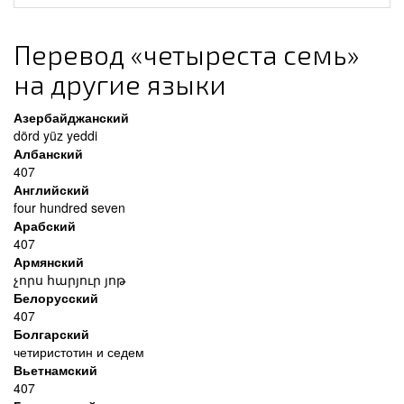
Перевод «четыреста семь»
на другие языки
Азербайджанский
dörd yüz yeddi
Албанский
407
Английский
four hundred seven
Арабский
407
Армянский
չորս հարյուր յոթ
Белорусский
407
Болгарский
четиристотин и седем
Вьетнамский
407