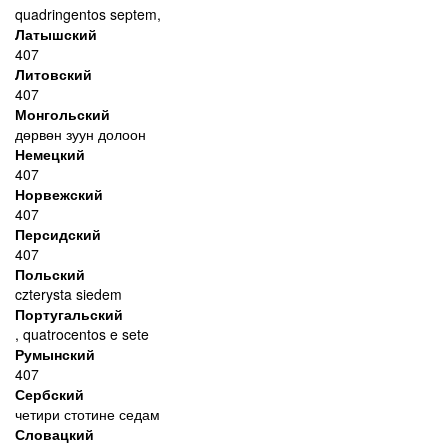
quadringentos septem,
Латышский
407
Литовский
407
Монгольский
дөрвөн зуун долоон
Немецкий
407
Норвежский
407
Персидский
407
Польский
czterysta siedem
Португальский
, quatrocentos e sete
Румынский
407
Сербский
четири стотине седам
Словацкий