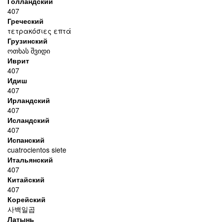
Голландский
407
Греческий
τετρακόσιες επτά
Грузинский
ოთხას შვიდი
Иврит
407
Идиш
407
Ирландский
407
Исландский
407
Испанский
cuatrocientos siete
Итальянский
407
Китайский
407
Корейский
사백일곱
Латынь