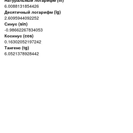
Натуральный логарифм (ln)
6.0088131854426
Десятичный логарифм (lg)
2.6095944092252
Синус (sin)
-0.98662267834053
Косинус (cos)
0.16302052197242
Тангенс (tg)
6.0521378928442