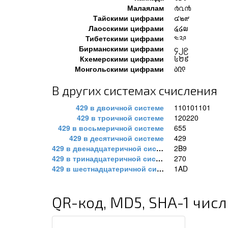
Малаялам
൪൨൯
Тайскими цифрами
๔๒๙
Лаосскими цифрами
໔໒໙
Тибетскими цифрами
༤༢༩
Бирманскими цифрами
၄၂၉
Кхемерскими цифрами
៤២៩
Монгольскими цифрами
᠔᠒᠙
В других системах счисления
429 в двоичной системе
110101101
429 в троичной системе
120220
429 в восьмеричной системе
655
429 в десятичной системе
429
429 в двенадцатеричной системе
2B9
429 в тринадцатеричной системе
270
429 в шестнадцатеричной системе
1AD
QR-код, MD5, SHA-1 числ