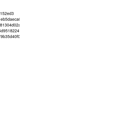
4152ed3
01eb5daeca04dedea3ada41cc45353b
781304d02aafe0e76e162f926abac5151ec88083e69811493ef3bdb2cb
e6d9518224f53ec8629f00e5f45031f90e16e7d5c13cf0056c6d015193c80
79b35d40f0017f870ae87549f1abea