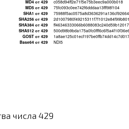
MD4 от 429
c058d94ff2e71f5e75b3eec9a000b018
MD5 от 429
75fc093c0ee742f6dddaa13fff98f104
SHA1 от 429
75988f5ac0575a8d3636291a136cf9266
SHA256 от 429
2d1007980f49215311f7f1012e84f99b8
SHA384 от 429
ff46346333066b6088083c240d59b1201
SHA512 от 429
500d98b9bda175a0fc0fff6c6f5a4f10f36
GOST от 429
1a8ae125c01ecf197be0ffb74dd14c7d01
Base64 от 429
NDI5
RCodes/429/aefc282f04da4ab7cf1dc0cd5c62b459.png
ва числа 429