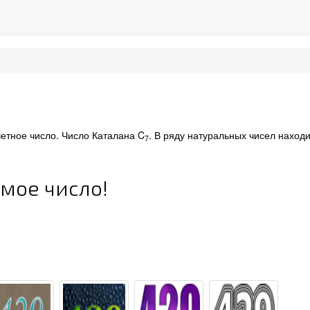
етное число. Число Каталана C
. В ряду натуральных чисел наход
7
имое число!
9