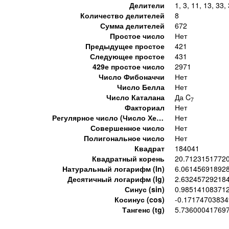
Делители
1, 3, 11, 13, 33,
Количество делителей
8
Сумма делителей
672
Простое число
Нет
Предыдущее простое
421
Следующее простое
431
429е простое число
2971
Число Фибоначчи
Нет
Число Белла
Нет
Число Каталана
Да C
7
Факториал
Нет
Регулярное число (Число Хемминга)
Нет
Совершенное число
Нет
Полигональное число
Нет
Квадрат
184041
Квадратный корень
20.7123151772
Натуральный логарифм (ln)
6.06145691892
Десятичный логарифм (lg)
2.63245729218
Синус (sin)
0.98514108371
Косинус (cos)
-0.1717470383
Тангенс (tg)
5.73600041769