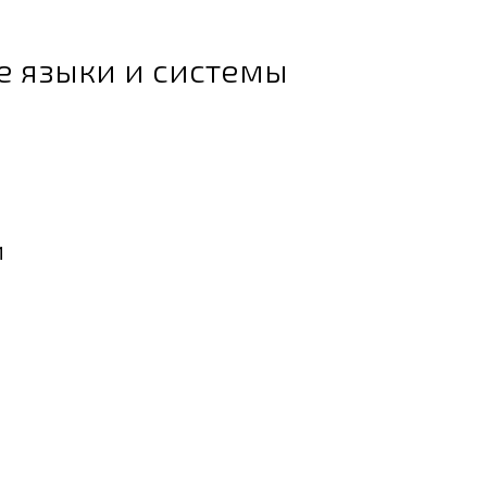
е языки и системы
и