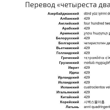
Перевод «четыреста два
Азербайджанский
dörd yüz iyirmi 
Албанский
429
Английский
four hundred twe
Арабский
429
Армянский
չորս հարյուր
Белорусский
429
Болгарский
четиристотин д
Вьетнамский
429
Голландский
429
Греческий
τετρακόσια εί
Грузинский
ოთხას ოცდაცხ
Иврит
429
Идиш
429
Ирландский
429
Исландский
429
Испанский
cuatrocientos ve
Итальянский
429
Китайский
429
Корейский
사백스물아홉
Латынь
anni quadringent