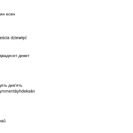
рин есөн
eścia dziewięć
 двадесет девет
ять дев'ять
ikymmentäyhdeksän
naŭ