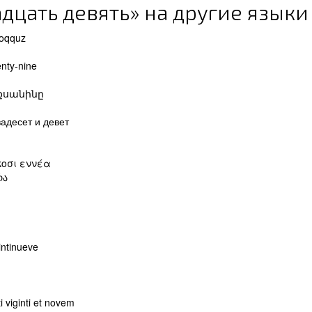
дцать девять» на другие языки
doqquz
nty-nine
 քսանինը
вадесет и девет
κοσι εννέα
რა
intinueve
i viginti et novem