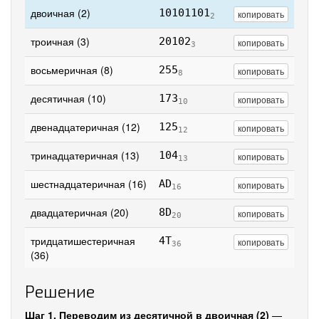
двоичная (2)
10101101
копировать
2
троичная (3)
20102
копировать
3
восьмеричная (8)
255
копировать
8
десятичная (10)
173
копировать
10
двенадцатеричная (12)
125
копировать
12
тринадцатеричная (13)
104
копировать
13
шестнадцатеричная (16)
AD
копировать
16
двадцатеричная (20)
8D
копировать
20
тридцатишестеричная
4T
копировать
36
(36)
Решение
Шаг 1. Переводим из десятичной в двоичная (2)
—