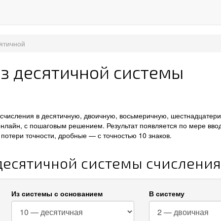
ятичной
из десятичной системы
 счисления в десятичную, двоичную, восьмеричную, шестнадцатер
онлайн, с пошаговым решением. Результат появляется по мере вво
потери точности, дробные — с точностью 10 знаков.
 десятичной системы счисления
Из системы с основанием
В систему