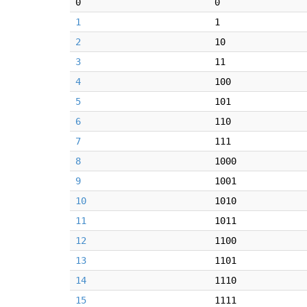
0
0
1
1
2
10
3
11
4
100
5
101
6
110
7
111
8
1000
9
1001
10
1010
11
1011
12
1100
13
1101
14
1110
15
1111