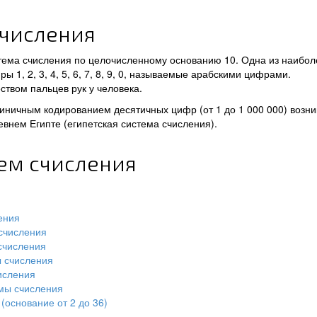
счисления
тема счисления по целочисленному основанию 10. Одна из наибол
 1, 2, 3, 4, 5, 6, 7, 8, 9, 0, называемые арабскими цифрами.
ством пальцев рук у человека.
иничным кодированием десятичных цифр (от 1 до 1 000 000) возни
ревнем Египте (египетская система счисления).
тем счисления
ения
счисления
счисления
ы счисления
исления
мы счисления
(основание от 2 до 36)