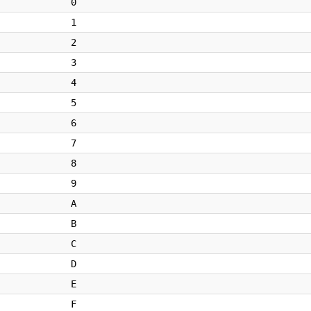
0
1
2
3
4
5
6
7
8
9
A
B
C
D
E
F