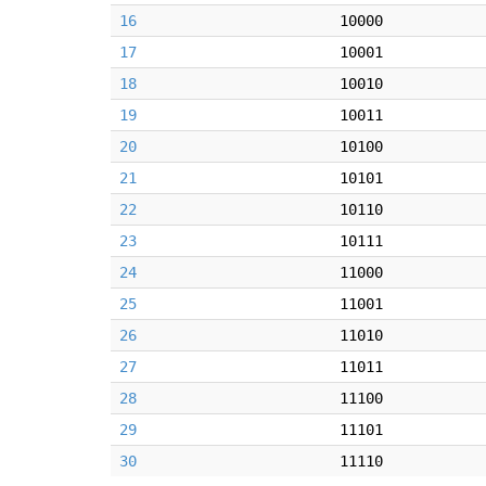
16
10000
17
10001
18
10010
19
10011
20
10100
21
10101
22
10110
23
10111
24
11000
25
11001
26
11010
27
11011
28
11100
29
11101
30
11110