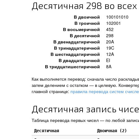
Десятичная 298 во всех
В двоичной
100101010
В троичной
102001
В восьмеричной
452
В десятичной
298
В двенадцатиричной
20A
В тринадцатеричной
19C
В шестнадцатиричной
12A
В двадцатеричной
EI
В тридцатишестиричной
8A
Как выполняется перевод: сначала число раскладыв
затем делением с остатком — в целевую. Конверте
главной странице:
правила перевода систем счисл
Десятичная запись чисел
Таблица перевода первых чисел — по любой записи
Десятичная
Двоичная (2)