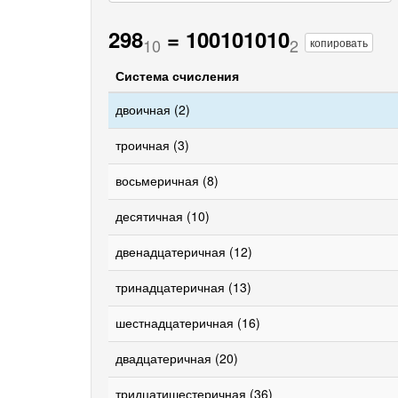
298
=
100101010
10
2
копировать
Система счисления
двоичная (2)
троичная (3)
восьмеричная (8)
десятичная (10)
двенадцатеричная (12)
тринадцатеричная (13)
шестнадцатеричная (16)
двадцатеричная (20)
тридцатишестеричная (36)