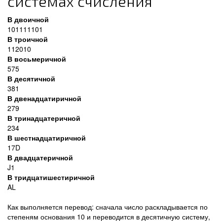
системах счисления
В двоичной
101111101
В троичной
112010
В восьмеричной
575
В десятичной
381
В двенадцатиричной
279
В тринадцатеричной
234
В шестнадцатиричной
17D
В двадцатеричной
J1
В тридцатишестиричной
AL
Как выполняется перевод: сначала число раскладывается по
степеням основания 10 и переводится в десятичную систему,