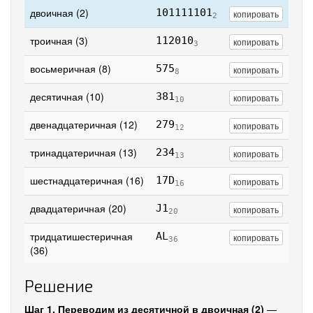
двоичная (2)
101111101
копировать
2
троичная (3)
112010
копировать
3
восьмеричная (8)
575
копировать
8
десятичная (10)
381
копировать
10
двенадцатеричная (12)
279
копировать
12
тринадцатеричная (13)
234
копировать
13
шестнадцатеричная (16)
17D
копировать
16
двадцатеричная (20)
J1
копировать
20
тридцатишестеричная
AL
копировать
36
(36)
Решение
Шаг 1. Переводим из десятичной в двоичная (2)
—