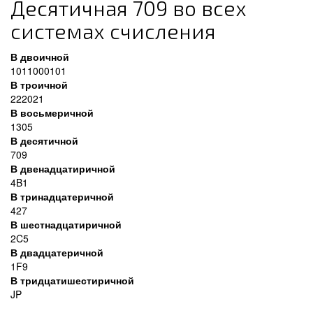
Десятичная 709 во всех
системах счисления
В двоичной
1011000101
В троичной
222021
В восьмеричной
1305
В десятичной
709
В двенадцатиричной
4B1
В тринадцатеричной
427
В шестнадцатиричной
2C5
В двадцатеричной
1F9
В тридцатишестиричной
JP