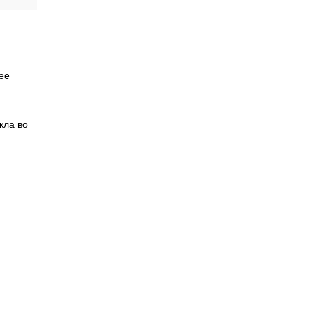
ее
кла во