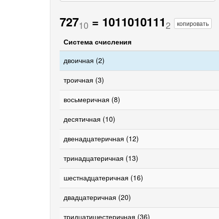
727
=
1011010111
10
2
копировать
Система счисления
двоичная (2)
троичная (3)
восьмеричная (8)
десятичная (10)
двенадцатеричная (12)
тринадцатеричная (13)
шестнадцатеричная (16)
двадцатеричная (20)
тридцатишестеричная (36)