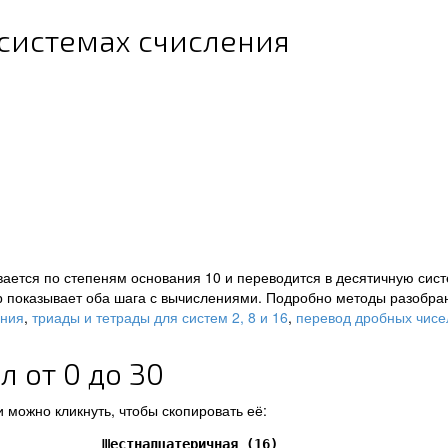
 системах счисления
ается по степеням основания 10 и переводится в десятичную сист
р показывает оба шага с вычислениями. Подробно методы разобра
ения
,
триады и тетрады для систем 2, 8 и 16
,
перевод дробных чисе
 от 0 до 30
 можно кликнуть, чтобы скопировать её:
Шестнадцатеричная (16)