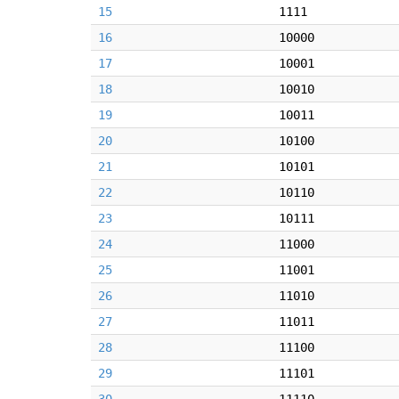
15
1111
16
10000
17
10001
18
10010
19
10011
20
10100
21
10101
22
10110
23
10111
24
11000
25
11001
26
11010
27
11011
28
11100
29
11101