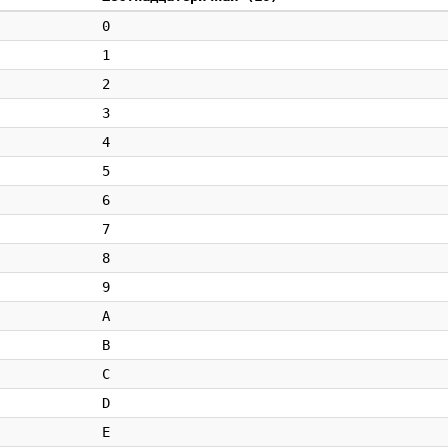
0
1
2
3
4
5
6
7
8
9
A
B
C
D
E