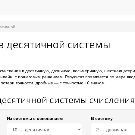
ятичной
из десятичной системы
 счисления в десятичную, двоичную, восьмеричную, шестнадцатер
онлайн, с пошаговым решением. Результат появляется по мере вво
потери точности, дробные — с точностью 10 знаков.
 десятичной системы счисления
Из системы с основанием
В систему