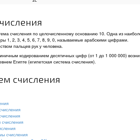
1E
счисления
тема счисления по целочисленному основанию 10. Одна из наибол
 1, 2, 3, 4, 5, 6, 7, 8, 9, 0, называемые арабскими цифрами.
ством пальцев рук у человека.
иничным кодированием десятичных цифр (от 1 до 1 000 000) возни
ревнем Египте (египетская система счисления).
тем счисления
ения
счисления
счисления
ы счисления
исления
мы счисления