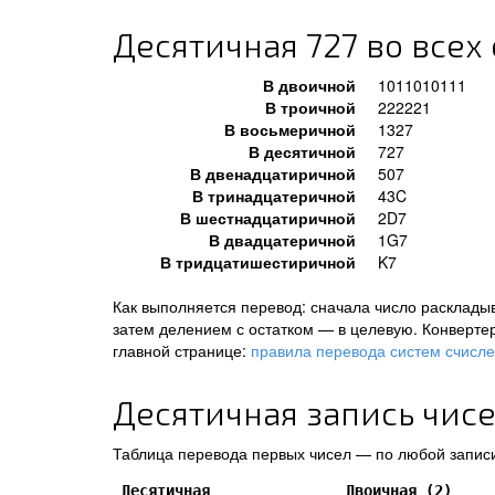
Десятичная 727 во всех
В двоичной
1011010111
В троичной
222221
В восьмеричной
1327
В десятичной
727
В двенадцатиричной
507
В тринадцатеричной
43C
В шестнадцатиричной
2D7
В двадцатеричной
1G7
В тридцатишестиричной
K7
Как выполняется перевод: сначала число раскладыв
затем делением с остатком — в целевую. Конверте
главной странице:
правила перевода систем счисл
Десятичная запись чисел
Таблица перевода первых чисел — по любой записи
Десятичная
Двоичная (2)