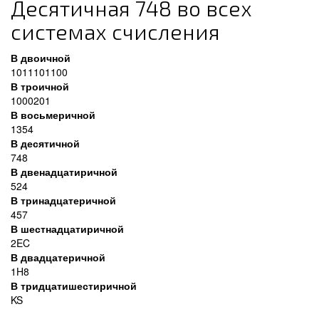
Десятичная 748 во всех
системах счисления
В двоичной
1011101100
В троичной
1000201
В восьмеричной
1354
В десятичной
748
В двенадцатиричной
524
В тринадцатеричной
457
В шестнадцатиричной
2EC
В двадцатеричной
1H8
В тридцатишестиричной
KS