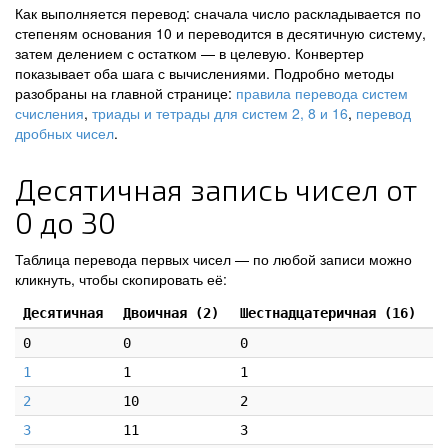
Как выполняется перевод: сначала число раскладывается по
степеням основания 10 и переводится в десятичную систему,
затем делением с остатком — в целевую. Конвертер
показывает оба шага с вычислениями. Подробно методы
разобраны на главной странице:
правила перевода систем
счисления
,
триады и тетрады для систем 2, 8 и 16
,
перевод
дробных чисел
.
Десятичная запись чисел от
0 до 30
Таблица перевода первых чисел — по любой записи можно
кликнуть, чтобы скопировать её:
Десятичная
Двоичная (2)
Шестнадцатеричная (16)
0
0
0
1
1
1
2
10
2
3
11
3