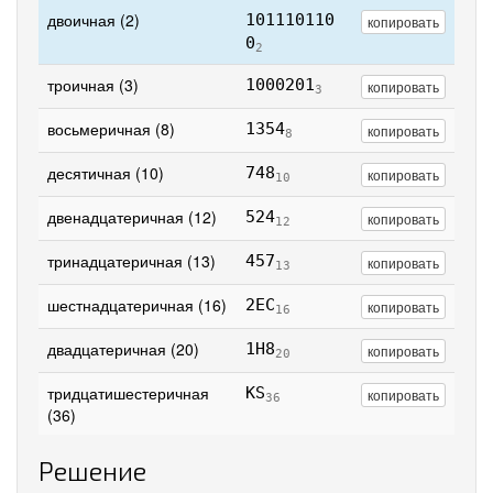
двоичная (2)
101110110
копировать
0
2
троичная (3)
1000201
копировать
3
восьмеричная (8)
1354
копировать
8
десятичная (10)
748
копировать
10
двенадцатеричная (12)
524
копировать
12
тринадцатеричная (13)
457
копировать
13
шестнадцатеричная (16)
2EC
копировать
16
двадцатеричная (20)
1H8
копировать
20
тридцатишестеричная
KS
копировать
36
(36)
Решение