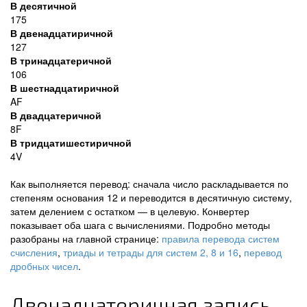
В десятичной
175
В двенадцатиричной
127
В тринадцатеричной
106
В шестнадцатиричной
AF
В двадцатеричной
8F
В тридцатишестиричной
4V
Как выполняется перевод: сначала число раскладывается по
степеням основания 12 и переводится в десятичную систему,
затем делением с остатком — в целевую. Конвертер
показывает оба шага с вычислениями. Подробно методы
разобраны на главной странице:
правила перевода систем
счисления
,
триады и тетрады для систем 2, 8 и 16
,
перевод
дробных чисел
.
Двенадцатеричная запись