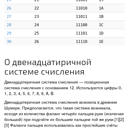
26
22
11010
1A
27
23
11011
1B
28
24
11100
1C
29
25
11101
1D
30
26
11110
1E
О двенадцатиричной
системе счисления
Двенадцатеричная система счисления — позиционная
система счисления с основанием 12. Используются цифры 0,
1, 2, 3, 4, 5, 6, 7, 8, 9, A, B.
Двенадцатеричная система счисления возникла в древнем
Шумере. Предполагается, что такая система возникала,
исходя из количества фаланг четырёх пальцев руки (исключая
большой) при подсчёте их большим пальцем той же руки.[1][2]
[3] Фаланги пальцев использовались как простейшие счёты