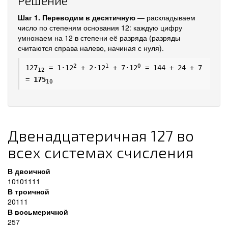
Решение
Шаг 1. Переводим в десятичную
— раскладываем
число по степеням основания 12: каждую цифру
умножаем на 12 в степени её разряда (разряды
считаются справа налево, начиная с нуля).
2
1
0
127
= 1·12
+ 2·12
+ 7·12
= 144 + 24 + 7
12
=
175
10
Двенадцатеричная 127 во
всех системах счисления
В двоичной
10101111
В троичной
20111
В восьмеричной
257