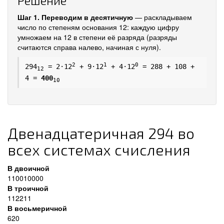
Решение
Шаг 1. Переводим в десятичную
— раскладываем
число по степеням основания 12: каждую цифру
умножаем на 12 в степени её разряда (разряды
считаются справа налево, начиная с нуля).
2
1
0
294
= 2·12
+ 9·12
+ 4·12
= 288 + 108 +
12
4 =
400
10
Двенадцатеричная 294 во
всех системах счисления
В двоичной
110010000
В троичной
112211
В восьмеричной
620