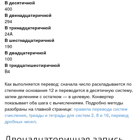
В десятичной
400
В двенадцатиричной
294
В тринадцатеричной
24A
В шестнадцатиричной
190
В двадцатеричной
100
В тридцатишестиричной
B4
Как выполняется перевод: сначала число раскладывается по
степеням основания 12 и переводится в десятичную систему,
затем делением с остатком — в целевую. Конвертер
показывает оба шага с вычислениями. Подробно методы
разобраны на главной странице:
правила перевода систем
счисления
,
триады и тетрады для систем 2, 8 и 16
,
перевод
дробных чисел
.
Двенадцатеричная запись