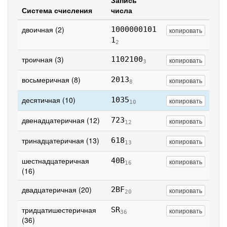
Запись
Система счисления
числа
двоичная (2)
1000000101
копировать
1
2
троичная (3)
1102100
копировать
3
восьмеричная (8)
2013
копировать
8
десятичная (10)
1035
копировать
10
двенадцатеричная (12)
723
копировать
12
тринадцатеричная (13)
618
копировать
13
шестнадцатеричная
40B
копировать
16
(16)
двадцатеричная (20)
2BF
копировать
20
тридцатишестеричная
SR
копировать
36
(36)