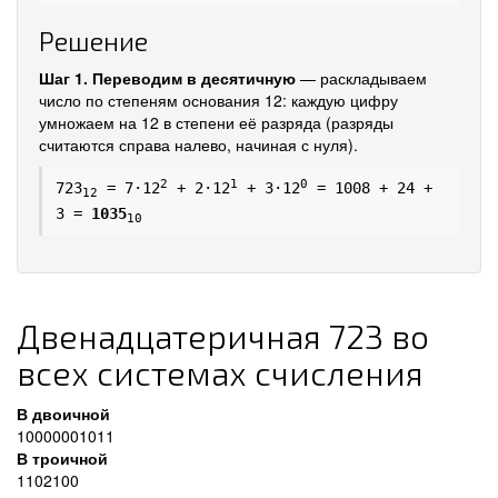
Решение
Шаг 1. Переводим в десятичную
— раскладываем
число по степеням основания 12: каждую цифру
умножаем на 12 в степени её разряда (разряды
считаются справа налево, начиная с нуля).
2
1
0
723
= 7·12
+ 2·12
+ 3·12
= 1008 + 24 +
12
3 =
1035
10
Двенадцатеричная 723 во
всех системах счисления
В двоичной
10000001011
В троичной
1102100