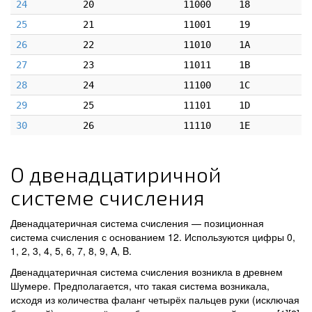
24
20
11000
18
25
21
11001
19
26
22
11010
1A
27
23
11011
1B
28
24
11100
1C
29
25
11101
1D
30
26
11110
1E
О двенадцатиричной
системе счисления
Двенадцатеричная система счисления — позиционная
система счисления с основанием 12. Используются цифры 0,
1, 2, 3, 4, 5, 6, 7, 8, 9, A, B.
Двенадцатеричная система счисления возникла в древнем
Шумере. Предполагается, что такая система возникала,
исходя из количества фаланг четырёх пальцев руки (исключая