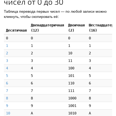
чисел от 0 до 30
Таблица перевода первых чисел — по любой записи можно
кликнуть, чтобы скопировать её:
Двенадцатеричная
Двоичная
Шестнадцатери
Десятичная
(12)
(2)
(16)
0
0
0
0
1
1
1
1
2
2
10
2
3
3
11
3
4
4
100
4
5
5
101
5
6
6
110
6
7
7
111
7
8
8
1000
8
9
9
1001
9
10
A
1010
A