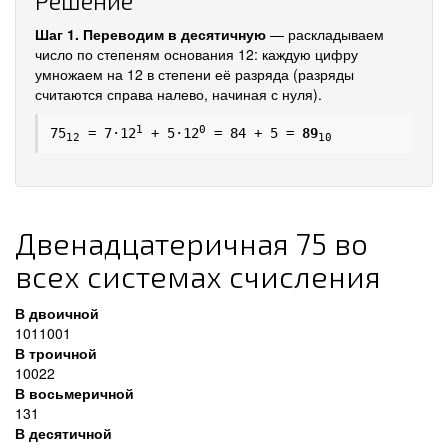
Решение
Шаг 1. Переводим в десятичную
— раскладываем
число по степеням основания 12: каждую цифру
умножаем на 12 в степени её разряда (разряды
считаются справа налево, начиная с нуля).
1
0
75
= 7·12
+ 5·12
= 84 + 5 =
89
12
10
Двенадцатеричная 75 во
всех системах счисления
В двоичной
1011001
В троичной
10022
В восьмеричной
131
В десятичной