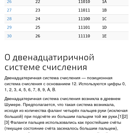
26
22
11010
1A
27
23
11011
1B
28
24
11100
1C
29
25
11101
1D
30
26
11110
1E
О двенадцатиричной
системе счисления
Двенадцатеричная система счисления — позиционная
система счисления с основанием 12. Используются цифры 0,
1, 2, 3, 4, 5, 6, 7, 8, 9, A, B.
Двенадцатеричная система счисления возникла в древнем
Шумере. Предполагается, что такая система возникала,
исходя из количества фаланг четырёх пальцев руки (исключая
большой) при подсчёте их большим пальцем той же руки.[1][2]
[3] Фаланги пальцев использовались как простейшие счёты
(текущее состояние счёта засекалось большим пальцем),