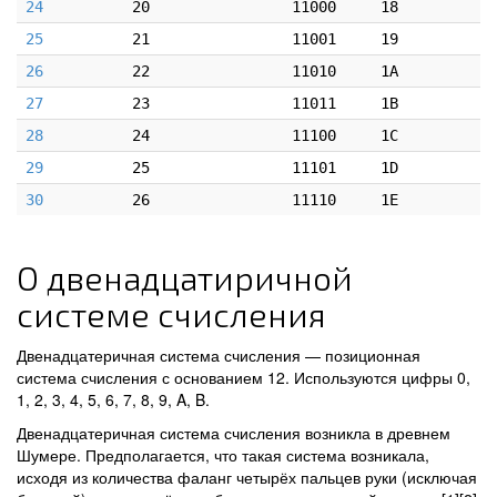
24
20
11000
18
25
21
11001
19
26
22
11010
1A
27
23
11011
1B
28
24
11100
1C
29
25
11101
1D
30
26
11110
1E
О двенадцатиричной
системе счисления
Двенадцатеричная система счисления — позиционная
система счисления с основанием 12. Используются цифры 0,
1, 2, 3, 4, 5, 6, 7, 8, 9, A, B.
Двенадцатеричная система счисления возникла в древнем
Шумере. Предполагается, что такая система возникала,
исходя из количества фаланг четырёх пальцев руки (исключая