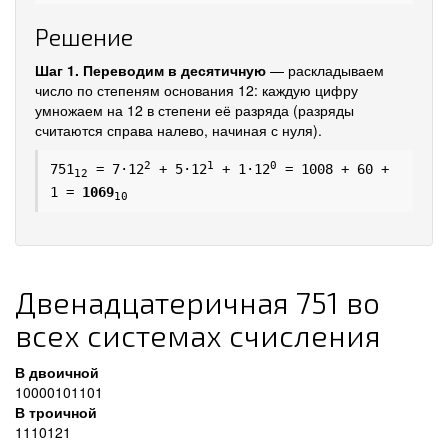
Решение
Шаг 1. Переводим в десятичную
— раскладываем
число по степеням основания 12: каждую цифру
умножаем на 12 в степени её разряда (разряды
считаются справа налево, начиная с нуля).
2
1
0
751
= 7·12
+ 5·12
+ 1·12
= 1008 + 60 +
12
1 =
1069
10
Двенадцатеричная 751 во
всех системах счисления
В двоичной
10000101101
В троичной
1110121