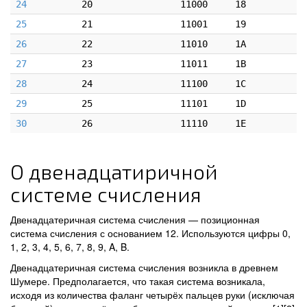
24
20
11000
18
25
21
11001
19
26
22
11010
1A
27
23
11011
1B
28
24
11100
1C
29
25
11101
1D
30
26
11110
1E
О двенадцатиричной
системе счисления
Двенадцатеричная система счисления — позиционная
система счисления с основанием 12. Используются цифры 0,
1, 2, 3, 4, 5, 6, 7, 8, 9, A, B.
Двенадцатеричная система счисления возникла в древнем
Шумере. Предполагается, что такая система возникала,
исходя из количества фаланг четырёх пальцев руки (исключая