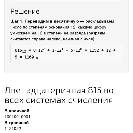
Решение
Шаг 1. Переводим в десятичную
— раскладываем
число по степеням основания 12: каждую цифру
умножаем на 12 в степени её разряда (разряды
считаются справа налево, начиная с нуля).
2
1
0
815
= 8·12
+ 1·12
+ 5·12
= 1152 + 12 +
12
5 =
1169
10
Двенадцатеричная 815 во
всех системах счисления
В двоичной
10010010001
В троичной
1121022