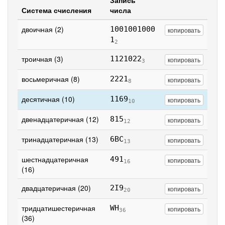
Запись
Система счисления
числа
двоичная (2)
1001001000
копировать
1
2
троичная (3)
1121022
копировать
3
восьмеричная (8)
2221
копировать
8
десятичная (10)
1169
копировать
10
двенадцатеричная (12)
815
копировать
12
тринадцатеричная (13)
6BC
копировать
13
шестнадцатеричная
491
копировать
16
(16)
двадцатеричная (20)
2I9
копировать
20
тридцатишестеричная
WH
копировать
36
(36)