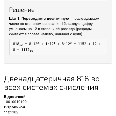
Решение
Шаг 1. Переводим в десятичную
— раскладываем
число по степеням основания 12: каждую цифру
умножаем на 12 в степени её разряда (разряды
считаются справа налево, начиная с нуля).
2
1
0
818
= 8·12
+ 1·12
+ 8·12
= 1152 + 12 +
12
8 =
1172
10
Двенадцатеричная 818 во
всех системах счисления
В двоичной
10010010100
В троичной
1121102