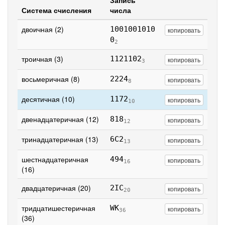
Запись
Система счисления
числа
двоичная (2)
1001001010
копировать
0
2
троичная (3)
1121102
копировать
3
восьмеричная (8)
2224
копировать
8
десятичная (10)
1172
копировать
10
двенадцатеричная (12)
818
копировать
12
тринадцатеричная (13)
6C2
копировать
13
шестнадцатеричная
494
копировать
16
(16)
двадцатеричная (20)
2IC
копировать
20
тридцатишестеричная
WK
копировать
36
(36)