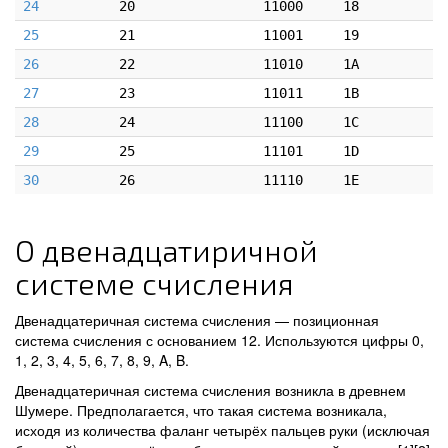
24
20
11000
18
25
21
11001
19
26
22
11010
1A
27
23
11011
1B
28
24
11100
1C
29
25
11101
1D
30
26
11110
1E
О двенадцатиричной
системе счисления
Двенадцатеричная система счисления — позиционная
система счисления с основанием 12. Используются цифры 0,
1, 2, 3, 4, 5, 6, 7, 8, 9, A, B.
Двенадцатеричная система счисления возникла в древнем
Шумере. Предполагается, что такая система возникала,
исходя из количества фаланг четырёх пальцев руки (исключая