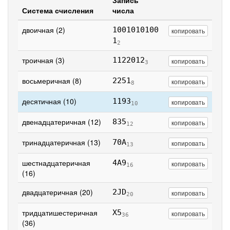
Запись
Система счисления
числа
двоичная (2)
1001010100
копировать
1
2
троичная (3)
1122012
копировать
3
восьмеричная (8)
2251
копировать
8
десятичная (10)
1193
копировать
10
двенадцатеричная (12)
835
копировать
12
тринадцатеричная (13)
70A
копировать
13
шестнадцатеричная
4A9
копировать
16
(16)
двадцатеричная (20)
2JD
копировать
20
тридцатишестеричная
X5
копировать
36
(36)