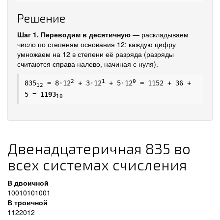
Решение
Шаг 1. Переводим в десятичную
— раскладываем
число по степеням основания 12: каждую цифру
умножаем на 12 в степени её разряда (разряды
считаются справа налево, начиная с нуля).
2
1
0
835
= 8·12
+ 3·12
+ 5·12
= 1152 + 36 +
12
5 =
1193
10
Двенадцатеричная 835 во
всех системах счисления
В двоичной
10010101001
В троичной
1122012