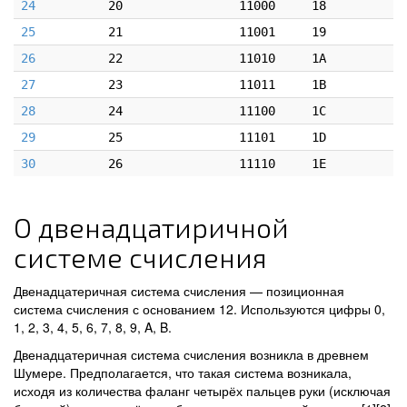
24
20
11000
18
25
21
11001
19
26
22
11010
1A
27
23
11011
1B
28
24
11100
1C
29
25
11101
1D
30
26
11110
1E
О двенадцатиричной
системе счисления
Двенадцатеричная система счисления — позиционная
система счисления с основанием 12. Используются цифры 0,
1, 2, 3, 4, 5, 6, 7, 8, 9, A, B.
Двенадцатеричная система счисления возникла в древнем
Шумере. Предполагается, что такая система возникала,
исходя из количества фаланг четырёх пальцев руки (исключая