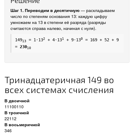
Решение
Шаг 1. Переводим в десятичную
— раскладываем
число по степеням основания 13: каждую цифру
умножаем на 13 в степени её разряда (разряды
считаются справа налево, начиная с нуля).
2
1
0
149
= 1·13
+ 4·13
+ 9·13
= 169 + 52 + 9
13
=
230
10
Тринадцатеричная 149 во
всех системах счисления
В двоичной
11100110
В троичной
22112
В восьмеричной
346