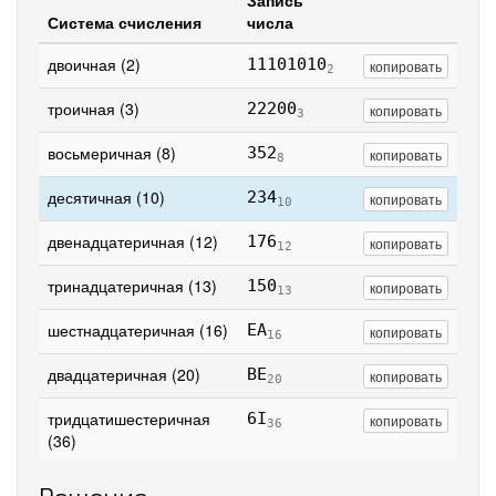
Запись
Система счисления
числа
двоичная (2)
11101010
копировать
2
троичная (3)
22200
копировать
3
восьмеричная (8)
352
копировать
8
десятичная (10)
234
копировать
10
двенадцатеричная (12)
176
копировать
12
тринадцатеричная (13)
150
копировать
13
шестнадцатеричная (16)
EA
копировать
16
двадцатеричная (20)
BE
копировать
20
тридцатишестеричная
6I
копировать
36
(36)