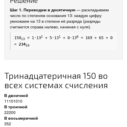
Решение
Шаг 1. Переводим в десятичную
— раскладываем
число по степеням основания 13: каждую цифру
умножаем на 13 в степени её разряда (разряды
считаются справа налево, начиная с нуля).
2
1
0
150
= 1·13
+ 5·13
+ 0·13
= 169 + 65 + 0
13
=
234
10
Тринадцатеричная 150 во
всех системах счисления
В двоичной
11101010
В троичной
22200
В восьмеричной
352