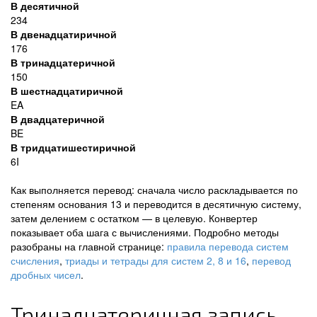
В десятичной
234
В двенадцатиричной
176
В тринадцатеричной
150
В шестнадцатиричной
EA
В двадцатеричной
BE
В тридцатишестиричной
6I
Как выполняется перевод: сначала число раскладывается по
степеням основания 13 и переводится в десятичную систему,
затем делением с остатком — в целевую. Конвертер
показывает оба шага с вычислениями. Подробно методы
разобраны на главной странице:
правила перевода систем
счисления
,
триады и тетрады для систем 2, 8 и 16
,
перевод
дробных чисел
.
Тринадцатеричная запись