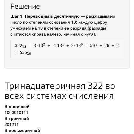
Решение
Шаг 1. Переводим в десятичную
— раскладываем
число по степеням основания 13: каждую цифру
умножаем на 13 в степени её разряда (разряды
считаются справа налево, начиная с нуля).
2
1
0
322
= 3·13
+ 2·13
+ 2·13
= 507 + 26 + 2
13
=
535
10
Тринадцатеричная 322 во
всех системах счисления
В двоичной
1000010111
В троичной
201211
В восьмеричной