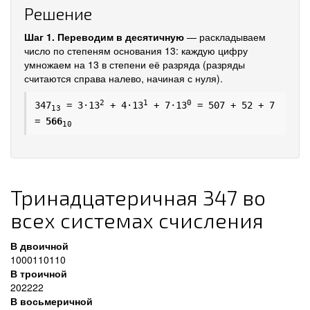
Решение
Шаг 1. Переводим в десятичную
— раскладываем
число по степеням основания 13: каждую цифру
умножаем на 13 в степени её разряда (разряды
считаются справа налево, начиная с нуля).
2
1
0
347
= 3·13
+ 4·13
+ 7·13
= 507 + 52 + 7
13
=
566
10
Тринадцатеричная 347 во
всех системах счисления
В двоичной
1000110110
В троичной
202222
В восьмеричной