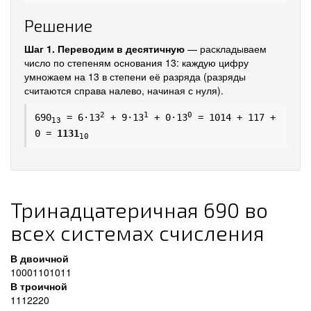
Решение
Шаг 1. Переводим в десятичную
— раскладываем
число по степеням основания 13: каждую цифру
умножаем на 13 в степени её разряда (разряды
считаются справа налево, начиная с нуля).
2
1
0
690
= 6·13
+ 9·13
+ 0·13
= 1014 + 117 +
13
0 =
1131
10
Тринадцатеричная 690 во
всех системах счисления
В двоичной
10001101011
В троичной
1112220