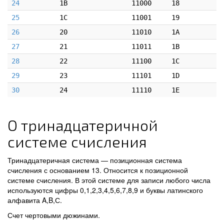
24
1B
11000
18
25
1C
11001
19
26
20
11010
1A
27
21
11011
1B
28
22
11100
1C
29
23
11101
1D
30
24
11110
1E
О тринадцатеричной
системе счисления
Тринадцатеричная система — позиционная система
счисления с основанием 13. Относится к позиционной
системе счисления. В этой системе для записи любого числа
используются цифры 0,1,2,3,4,5,6,7,8,9 и буквы латинского
алфавита A,B,С.
Счет чертовыми дюжинами.