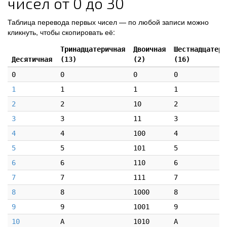
чисел от 0 до 30
Таблица перевода первых чисел — по любой записи можно
кликнуть, чтобы скопировать её:
Тринадцатеричная
Двоичная
Шестнадцатери
Десятичная
(13)
(2)
(16)
0
0
0
0
1
1
1
1
2
2
10
2
3
3
11
3
4
4
100
4
5
5
101
5
6
6
110
6
7
7
111
7
8
8
1000
8
9
9
1001
9
10
A
1010
A