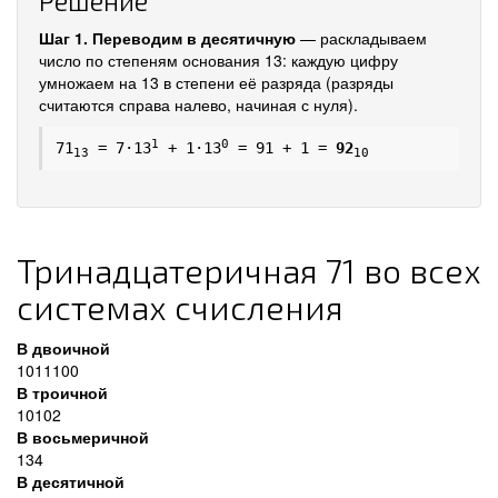
Решение
Шаг 1. Переводим в десятичную
— раскладываем
число по степеням основания 13: каждую цифру
умножаем на 13 в степени её разряда (разряды
считаются справа налево, начиная с нуля).
1
0
71
= 7·13
+ 1·13
= 91 + 1 =
92
13
10
Тринадцатеричная 71 во всех
системах счисления
В двоичной
1011100
В троичной
10102
В восьмеричной
134
В десятичной