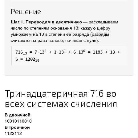
Решение
Шаг 1. Переводим в десятичную
— раскладываем
число по степеням основания 13: каждую цифру
умножаем на 13 в степени её разряда (разряды
считаются справа налево, начиная с нуля).
2
1
0
716
= 7·13
+ 1·13
+ 6·13
= 1183 + 13 +
13
6 =
1202
10
Тринадцатеричная 716 во
всех системах счисления
В двоичной
10010110010
В троичной
1122112