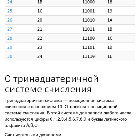
24
1B
11000
18
25
1C
11001
19
26
20
11010
1A
27
21
11011
1B
28
22
11100
1C
29
23
11101
1D
30
24
11110
1E
О тринадцатеричной
системе счисления
Тринадцатеричная система — позиционная система
счисления с основанием 13. Относится к позиционной
системе счисления. В этой системе для записи любого числа
используются цифры 0,1,2,3,4,5,6,7,8,9 и буквы латинского
алфавита A,B,С.
Счет чертовыми дюжинами.