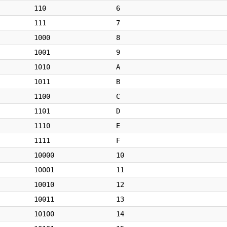
110
6
111
7
1000
8
1001
9
1010
A
1011
B
1100
C
1101
D
1110
E
1111
F
10000
10
10001
11
10010
12
10011
13
10100
14