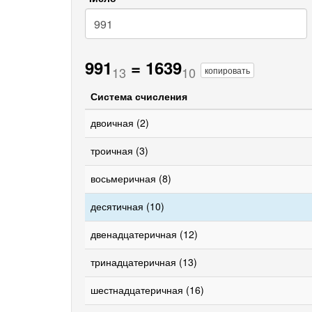
991
=
1639
13
10
копировать
Система счисления
двоичная (2)
троичная (3)
восьмеричная (8)
десятичная (10)
двенадцатеричная (12)
тринадцатеричная (13)
шестнадцатеричная (16)