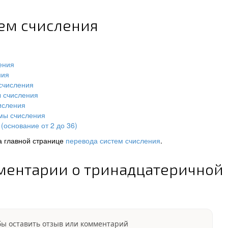
тем счисления
ения
ния
счисления
ы счисления
исления
мы счисления
(основание от 2 до 36)
а главной странице
перевода систем счисления
.
ментарии о тринадцатеричной
бы оставить отзыв или комментарий