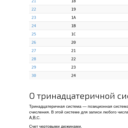
21
18
22
19
23
1A
24
1B
25
1C
26
20
27
21
28
22
29
23
30
24
О тринадцатеричной си
Тринадцатеричная система — позиционная система 
счисления. В этой системе для записи любого числа
A,B,С.
Счет чертовыми дюжинами.