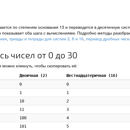
ается по степеням основания 13 и переводится в десятичную сист
р показывает оба шага с вычислениями. Подробно методы разобра
ения
,
триады и тетрады для систем 2, 8 и 16
,
перевод дробных чисе
ь чисел от 0 до 30
 можно кликнуть, чтобы скопировать её:
Двоичная (2)
Шестнадцатеричная (16)
0
0
1
1
10
2
11
3
100
4
101
5