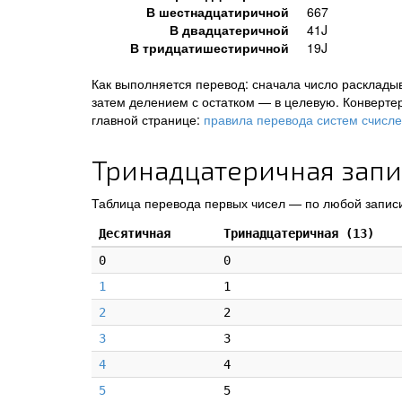
В шестнадцатиричной
667
В двадцатеричной
41J
В тридцатишестиричной
19J
Как выполняется перевод: сначала число раскладыв
затем делением с остатком — в целевую. Конверте
главной странице:
правила перевода систем счисл
Тринадцатеричная запис
Таблица перевода первых чисел — по любой записи
Десятичная
Тринадцатеричная (13)
0
0
1
1
2
2
3
3
4
4
5
5