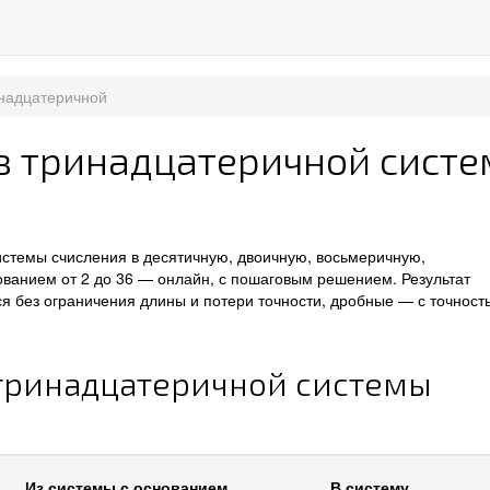
инадцатеричной
из тринадцатеричной сист
истемы счисления в десятичную, двоичную, восьмеричную,
ванием от 2 до 36 — онлайн, с пошаговым решением. Результат
я без ограничения длины и потери точности, дробные — с точност
 тринадцатеричной системы
Из системы с основанием
В систему