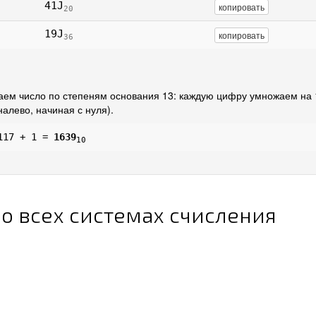
41J
копировать
20
19J
копировать
36
ем число по степеням основания 13: каждую цифру умножаем на 
алево, начиная с нуля).
117 + 1 =
1639
10
о всех системах счисления