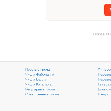
Пока нет
Простые числа
Филосо
Числа Фибоначчи
Перевод
Числа Белла
Перевод
Числа Каталана
Генерат
Регулярные числа
Блог о 
Совершенные числа
Контро