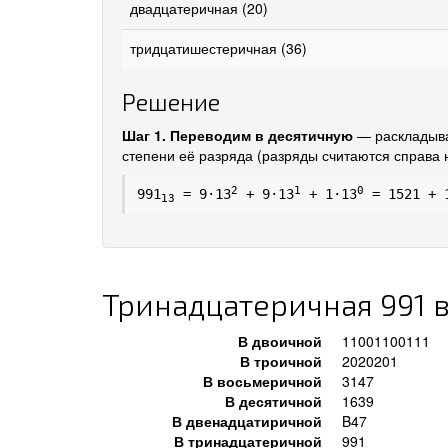
двадцатеричная (20)
тридцатишестеричная (36)
Решение
Шаг 1. Переводим в десятичную
— раскладыва
степени её разряда (разряды считаются справа н
2
1
0
991
= 9·13
+ 9·13
+ 1·13
= 1521 + 
13
Тринадцатеричная 991 в
В двоичной
11001100111
В троичной
2020201
В восьмеричной
3147
В десятичной
1639
В двенадцатиричной
B47
В тринадцатеричной
991