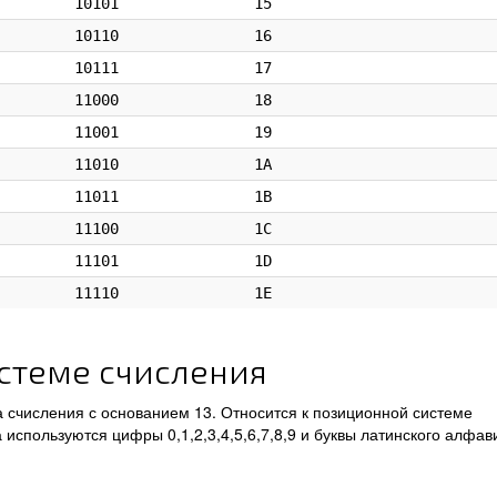
10101
15
10110
16
10111
17
11000
18
11001
19
11010
1A
11011
1B
11100
1C
11101
1D
11110
1E
стеме счисления
счисления с основанием 13. Относится к позиционной системе
 используются цифры 0,1,2,3,4,5,6,7,8,9 и буквы латинского алфав