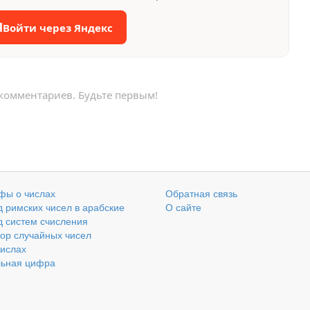
Я
Войти через Яндекс
 комментариев. Будьте первым!
фы о числах
Обратная связь
 римских чисел в арабские
О сайте
 систем счисления
ор случайных чисел
числах
льная цифра