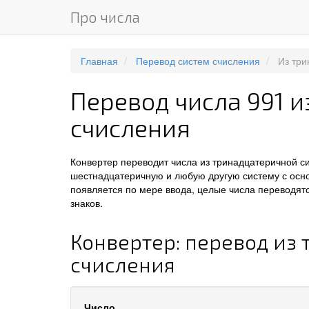
Про числа
Главная
Перевод систем счисления
Из тр
Перевод числа 991 
счисления
Конвертер переводит числа из тринадцатеричной с
шестнадцатеричную и любую другую систему с осно
появляется по мере ввода, целые числа переводятс
знаков.
Конвертер: перевод из
счисления
Число