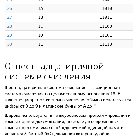
26
1A
11010
27
1B
11011
28
1C
11100
29
1D
11101
30
1E
11110
О шестнадцатиричной
системе счисления
Шестнадцатеричная система счисления — позиционная
система счисления по целочисленному основанию 16. В
качестве цифр этой системы счисления обычно используются
цифры от 0 до 9 и латинские буквы от A до F.
Широко используется в низкоуровневом программировании и
компьютерной документации, поскольку в современных
компьютерах минимальной адресуемой единицей памяти
является 8-битный байт, значения которого удобно