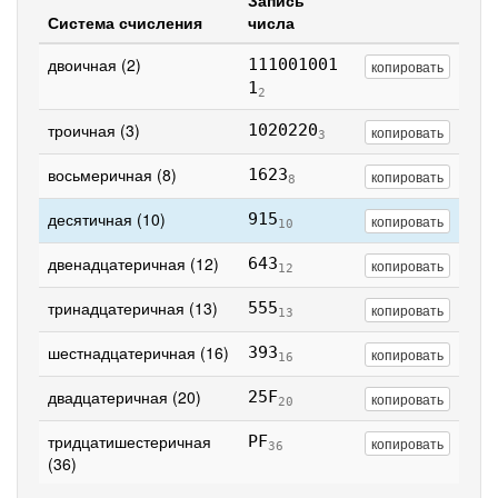
Запись
Система счисления
числа
двоичная (2)
111001001
копировать
1
2
троичная (3)
1020220
копировать
3
восьмеричная (8)
1623
копировать
8
десятичная (10)
915
копировать
10
двенадцатеричная (12)
643
копировать
12
тринадцатеричная (13)
555
копировать
13
шестнадцатеричная (16)
393
копировать
16
двадцатеричная (20)
25F
копировать
20
тридцатишестеричная
PF
копировать
36
(36)