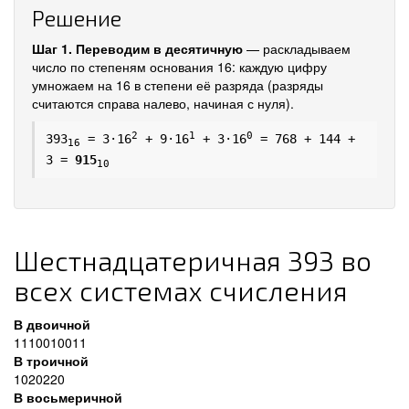
Решение
Шаг 1. Переводим в десятичную
— раскладываем
число по степеням основания 16: каждую цифру
умножаем на 16 в степени её разряда (разряды
считаются справа налево, начиная с нуля).
2
1
0
393
= 3·16
+ 9·16
+ 3·16
= 768 + 144 +
16
3 =
915
10
Шестнадцатеричная 393 во
всех системах счисления
В двоичной
1110010011
В троичной
1020220
В восьмеричной