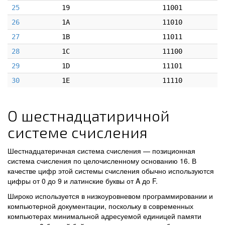
25
19
11001
26
1A
11010
27
1B
11011
28
1C
11100
29
1D
11101
30
1E
11110
О шестнадцатиричной
системе счисления
Шестнадцатеричная система счисления — позиционная
система счисления по целочисленному основанию 16. В
качестве цифр этой системы счисления обычно используются
цифры от 0 до 9 и латинские буквы от A до F.
Широко используется в низкоуровневом программировании и
компьютерной документации, поскольку в современных
компьютерах минимальной адресуемой единицей памяти