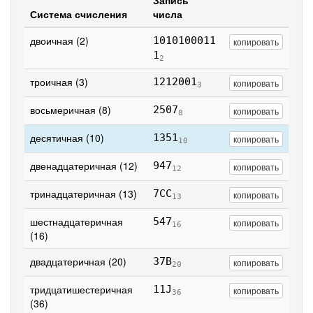
Запись
Система счисления
числа
двоичная (2)
1010100011
копировать
1
2
троичная (3)
1212001
копировать
3
восьмеричная (8)
2507
копировать
8
десятичная (10)
1351
копировать
10
двенадцатеричная (12)
947
копировать
12
тринадцатеричная (13)
7CC
копировать
13
шестнадцатеричная
547
копировать
16
(16)
двадцатеричная (20)
37B
копировать
20
тридцатишестеричная
11J
копировать
36
(36)