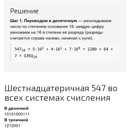
Решение
Шаг 1. Переводим в десятичную
— раскладываем
число по степеням основания 16: каждую цифру
умножаем на 16 в степени её разряда (разряды
считаются справа налево, начиная с нуля).
2
1
0
547
= 5·16
+ 4·16
+ 7·16
= 1280 + 64 +
16
7 =
1351
10
Шестнадцатеричная 547 во
всех системах счисления
В двоичной
10101000111
В троичной
1212001