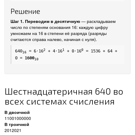
Решение
Шаг 1. Переводим в десятичную
— раскладываем
число по степеням основания 16: каждую цифру
умножаем на 16 в степени её разряда (разряды
считаются справа налево, начиная с нуля).
2
1
0
640
= 6·16
+ 4·16
+ 0·16
= 1536 + 64 +
16
0 =
1600
10
Шестнадцатеричная 640 во
всех системах счисления
В двоичной
11001000000
В троичной
2012021