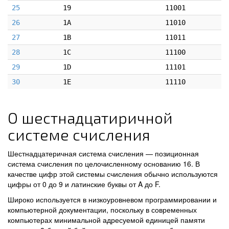
25
19
11001
26
1A
11010
27
1B
11011
28
1C
11100
29
1D
11101
30
1E
11110
О шестнадцатиричной
системе счисления
Шестнадцатеричная система счисления — позиционная
система счисления по целочисленному основанию 16. В
качестве цифр этой системы счисления обычно используются
цифры от 0 до 9 и латинские буквы от A до F.
Широко используется в низкоуровневом программировании и
компьютерной документации, поскольку в современных
компьютерах минимальной адресуемой единицей памяти