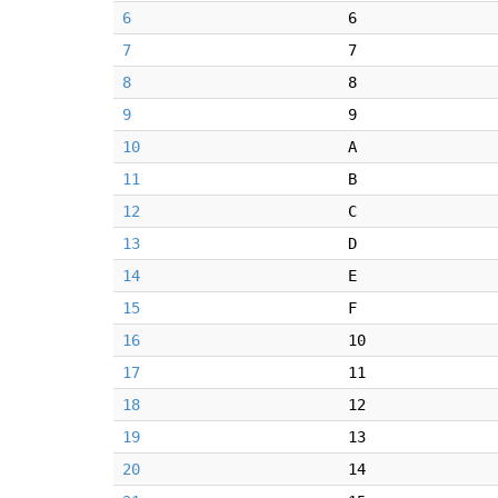
6
6
7
7
8
8
9
9
10
A
11
B
12
C
13
D
14
E
15
F
16
10
17
11
18
12
19
13
20
14