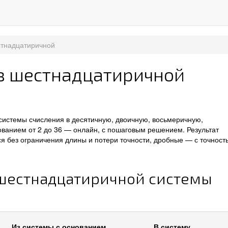
стнадцатиричной
из шестнадцатиричной
системы счисления в десятичную, двоичную, восьмеричную,
ванием от 2 до 36 — онлайн, с пошаговым решением. Результат
я без ограничения длины и потери точности, дробные — с точност
 шестнадцатиричной системы
Из системы с основанием
В систему