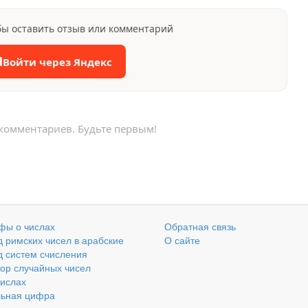
бы оставить отзыв или комментарий
Я
Войти через Яндекс
 комментариев. Будьте первым!
фы о числах
Обратная связь
 римских чисел в арабские
О сайте
 систем счисления
ор случайных чисел
числах
льная цифра