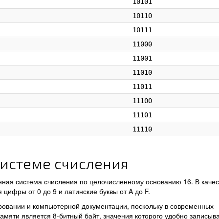
10101
10110
10111
11000
11001
11010
11011
11100
11101
11110
истеме счисления
ная система счисления по целочисленному основанию 16. В качес
цифры от 0 до 9 и латинские буквы от A до F.
ровании и компьютерной документации, поскольку в современных
яти является 8-битный байт, значения которого удобно записыв