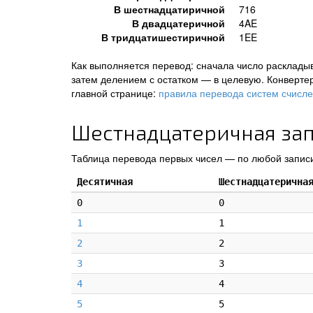
В шестнадцатиричной
716
В двадцатеричной
4AE
В тридцатишестиричной
1EE
Как выполняется перевод: сначала число раскладыв
затем делением с остатком — в целевую. Конверте
главной странице:
правила перевода систем счисл
Шестнадцатеричная запи
Таблица перевода первых чисел — по любой записи
Десятичная
Шестнадцатерична
0
0
1
1
2
2
3
3
4
4
5
5