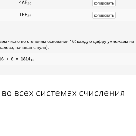
4AE
копировать
20
1EE
копировать
36
ем число по степеням основания 16: каждую цифру умножаем на 
алево, начиная с нуля).
16 + 6 =
1814
10
 во всех системах счисления