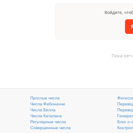
Войдите, что
Пока нет
Простые числа
Филосо
Числа Фибоначчи
Перевод
Числа Белла
Перевод
Числа Каталана
Генерат
Регулярные числа
Блог о 
Совершенные числа
Контро