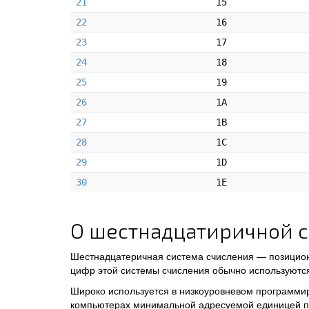
21
15
22
16
23
17
24
18
25
19
26
1A
27
1B
28
1C
29
1D
30
1E
О шестнадцатиричной с
Шестнадцатеричная система счисления — позицион
цифр этой системы счисления обычно используются 
Широко используется в низкоуровневом программи
компьютерах минимальной адресуемой единицей пам