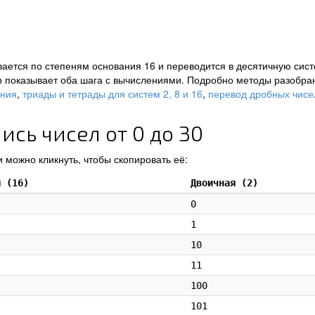
ается по степеням основания 16 и переводится в десятичную сист
р показывает оба шага с вычислениями. Подробно методы разобра
ения
,
триады и тетрады для систем 2, 8 и 16
,
перевод дробных чисе
сь чисел от 0 до 30
 можно кликнуть, чтобы скопировать её:
я (16)
Двоичная (2)
0
1
10
11
100
101