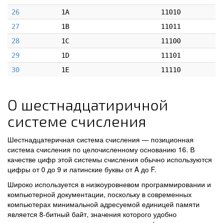
26
1A
11010
27
1B
11011
28
1C
11100
29
1D
11101
30
1E
11110
О шестнадцатиричной
системе счисления
Шестнадцатеричная система счисления — позиционная
система счисления по целочисленному основанию 16. В
качестве цифр этой системы счисления обычно используются
цифры от 0 до 9 и латинские буквы от A до F.
Широко используется в низкоуровневом программировании и
компьютерной документации, поскольку в современных
компьютерах минимальной адресуемой единицей памяти
является 8-битный байт, значения которого удобно