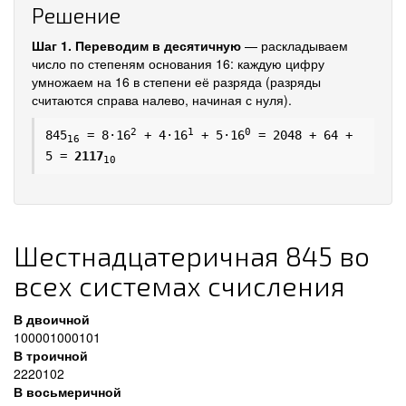
Решение
Шаг 1. Переводим в десятичную
— раскладываем
число по степеням основания 16: каждую цифру
умножаем на 16 в степени её разряда (разряды
считаются справа налево, начиная с нуля).
2
1
0
845
= 8·16
+ 4·16
+ 5·16
= 2048 + 64 +
16
5 =
2117
10
Шестнадцатеричная 845 во
всех системах счисления
В двоичной
100001000101
В троичной
2220102
В восьмеричной