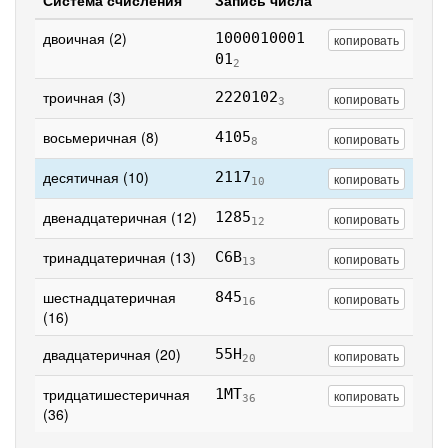
Система счисления
Запись числа
двоичная (2)
1000010001
копировать
01
2
троичная (3)
2220102
копировать
3
восьмеричная (8)
4105
копировать
8
десятичная (10)
2117
копировать
10
двенадцатеричная (12)
1285
копировать
12
тринадцатеричная (13)
C6B
копировать
13
шестнадцатеричная
845
копировать
16
(16)
двадцатеричная (20)
55H
копировать
20
тридцатишестеричная
1MT
копировать
36
(36)