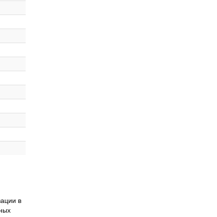
ации в
нных