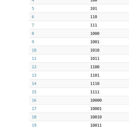
4
100
5
101
6
110
7
111
8
1000
9
1001
10
1010
11
1011
12
1100
13
1101
14
1110
15
1111
16
10000
17
10001
18
10010
19
10011