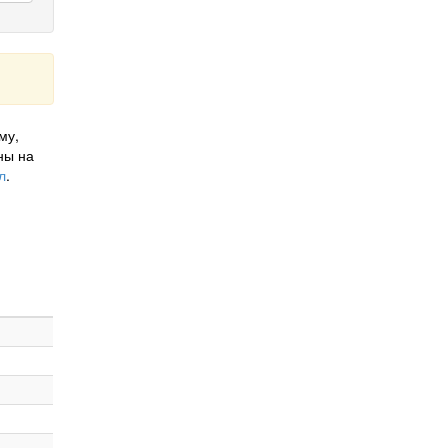
му,
ны на
л
.