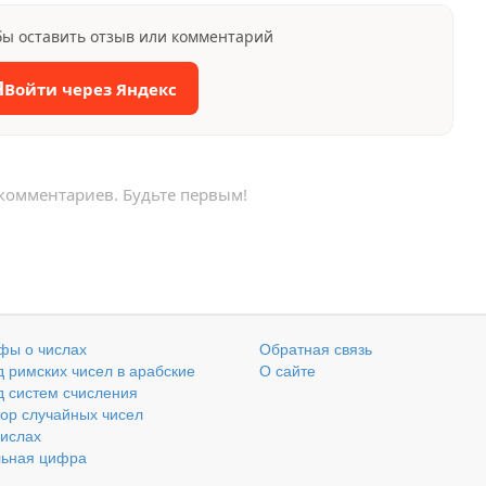
бы оставить отзыв или комментарий
Я
Войти через Яндекс
 комментариев. Будьте первым!
фы о числах
Обратная связь
 римских чисел в арабские
О сайте
 систем счисления
ор случайных чисел
числах
льная цифра