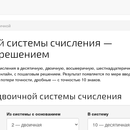
ичной
й системы счисления —
 решением
числения в десятичную, двоичную, восьмеричную, шестнадцатерич
онлайн, с пошаговым решением. Результат появляется по мере вво
потери точности, дробные — с точностью 10 знаков.
 двоичной системы счисления
Из системы с основанием
В систему