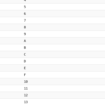
4
5
6
7
8
9
A
B
C
D
E
F
10
11
12
13