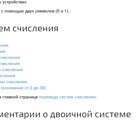
 устройствах.
с помощью двух символов (0 и 1).
тем счисления
ения
ния
счисления
счисления
ы счисления
исления
мы счисления
(основание от 2 до 36)
а главной странице
перевода систем счисления
.
ментарии о двоичной системе