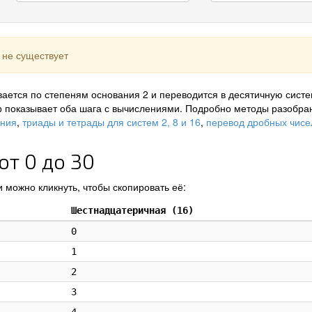
 не существует
ается по степеням основания 2 и переводится в десятичную систе
р показывает оба шага с вычислениями. Подробно методы разобра
ения
,
триады и тетрады для систем 2, 8 и 16
,
перевод дробных чисе
от 0 до 30
 можно кликнуть, чтобы скопировать её:
Шестнадцатеричная (16)
0
1
2
3