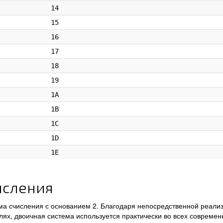
14
15
16
17
18
19
1A
1B
1C
1D
1E
исления
а счисления с основанием 2. Благодаря непосредственной реализ
лях, двоичная система используется практически во всех совреме