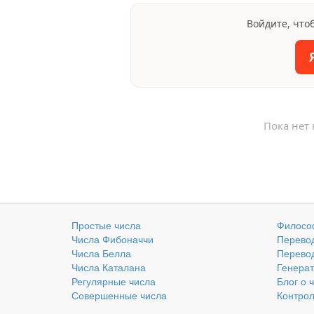
Войдите, что
Пока нет
Простые числа
Филосо
Числа Фибоначчи
Перевод
Числа Белла
Перевод
Числа Каталана
Генерат
Регулярные числа
Блог о 
Совершенные числа
Контро