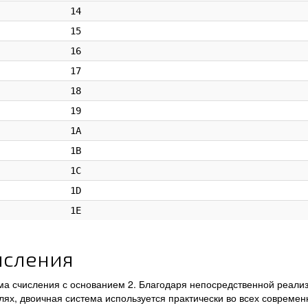
14
15
16
17
18
19
1A
1B
1C
1D
1E
исления
а счисления с основанием 2. Благодаря непосредственной реализ
лях, двоичная система используется практически во всех совреме