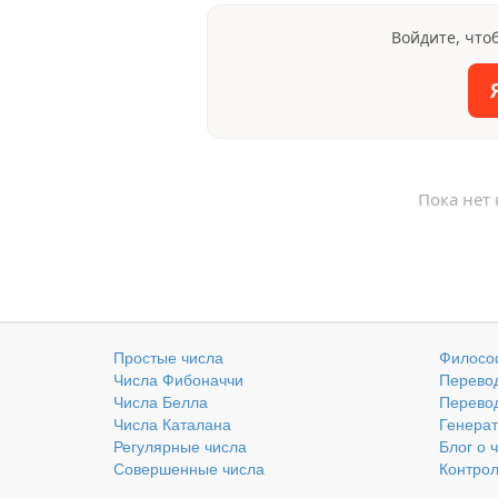
Войдите, что
Пока нет
Простые числа
Филосо
Числа Фибоначчи
Перевод
Числа Белла
Перевод
Числа Каталана
Генерат
Регулярные числа
Блог о 
Совершенные числа
Контро