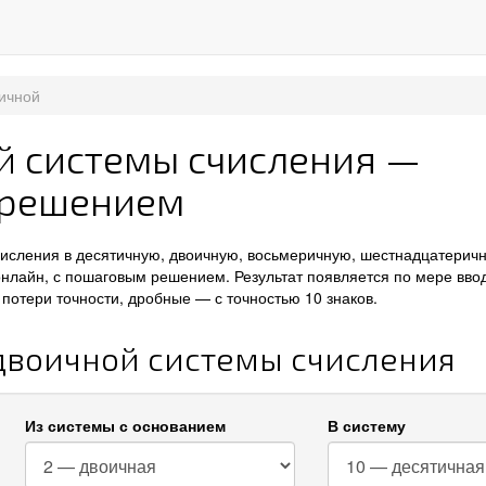
ичной
й системы счисления —
 решением
числения в десятичную, двоичную, восьмеричную, шестнадцатерич
онлайн, с пошаговым решением. Результат появляется по мере вво
потери точности, дробные — с точностью 10 знаков.
 двоичной системы счисления
Из системы с основанием
В систему