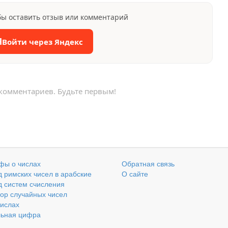
бы оставить отзыв или комментарий
Я
Войти через Яндекс
 комментариев. Будьте первым!
фы о числах
Обратная связь
 римских чисел в арабские
О сайте
 систем счисления
ор случайных чисел
числах
льная цифра