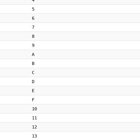
4
5
6
7
8
9
A
B
C
D
E
F
10
11
12
13