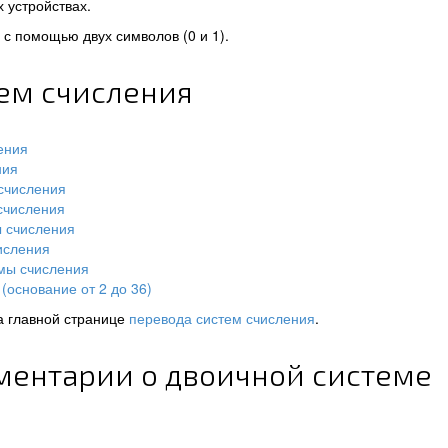
 устройствах.
с помощью двух символов (0 и 1).
тем счисления
ения
ния
счисления
счисления
ы счисления
исления
мы счисления
(основание от 2 до 36)
а главной странице
перевода систем счисления
.
ментарии о двоичной системе