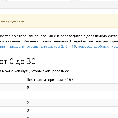
 не существует
ается по степеням основания 2 и переводится в десятичную систе
р показывает оба шага с вычислениями. Подробно методы разобра
ения
,
триады и тетрады для систем 2, 8 и 16
,
перевод дробных чисе
от 0 до 30
 можно кликнуть, чтобы скопировать её:
Шестнадцатеричная (16)
0
1
2
3