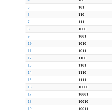
4
100
5
101
6
110
7
111
8
1000
9
1001
10
1010
11
1011
12
1100
13
1101
14
1110
15
1111
16
10000
17
10001
18
10010
19
10011