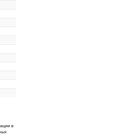
ации в
нных