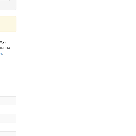
му,
ны на
л
.