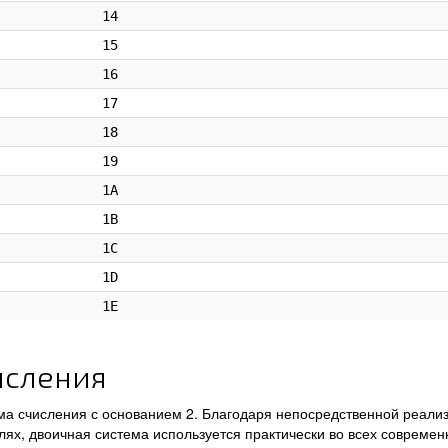
14
15
16
17
18
19
1A
1B
1C
1D
1E
исления
а счисления с основанием 2. Благодаря непосредственной реализ
лях, двоичная система используется практически во всех совреме