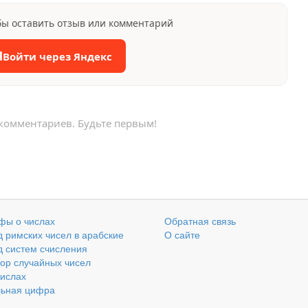
бы оставить отзыв или комментарий
Я
Войти через Яндекс
 комментариев. Будьте первым!
фы о числах
Обратная связь
 римских чисел в арабские
О сайте
 систем счисления
ор случайных чисел
числах
льная цифра