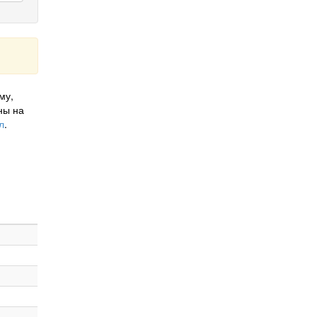
му,
ны на
л
.