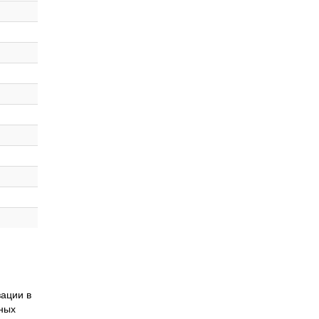
ации в
нных