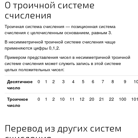
О троичной системе
счисления
Троичная система счисления — позиционная система
счисления с целочисленным основанием, равным 3.
В несимметричной троичной системе счисления чаще
применяются цифры 0,1,2.
Примером представления чисел в несимметричной троичной
системе счисления может служить запись в этой системе
целых положительных чисел:
Десятичное
0
1
2
3
4
5
6
7
8
9
1
число
Троичное
0
1
2
10
11
12
20
21
22
100
10
число
Перевод из других систем