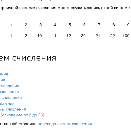
роичной системе счисления может служить запись в этой системе
1
2
3
4
5
6
7
8
9
1
2
10
11
12
20
21
22
100
тем счисления
ения
ния
счисления
счисления
ы счисления
исления
мы счисления
(основание от 2 до 36)
а главной странице
перевода систем счисления
.