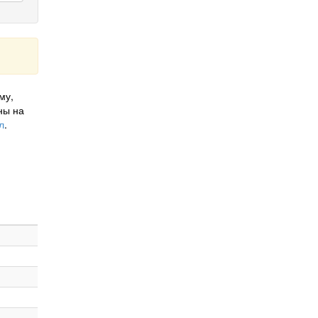
му,
ны на
л
.