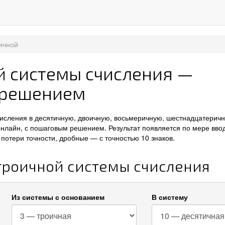
ичной
й системы счисления —
 решением
числения в десятичную, двоичную, восьмеричную, шестнадцатерич
онлайн, с пошаговым решением. Результат появляется по мере вво
потери точности, дробные — с точностью 10 знаков.
 троичной системы счисления
Из системы с основанием
В систему