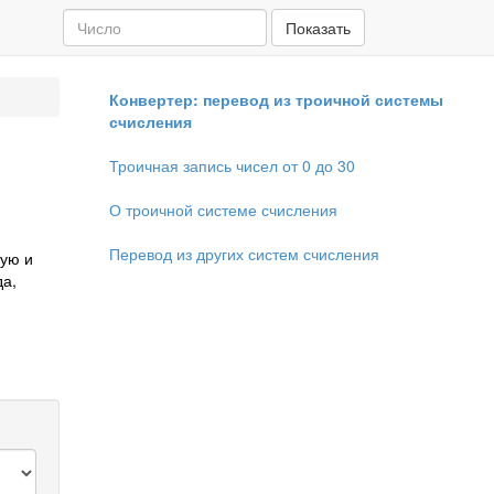
Показать
Конвертер: перевод из троичной системы
счисления
Троичная запись чисел от 0 до 30
О троичной системе счисления
Перевод из других систем счисления
ную и
да,