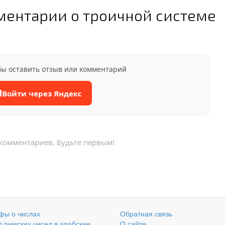
ментарии о троичной системе
бы оставить отзыв или комментарий
Я
Войти через Яндекс
 комментариев. Будьте первым!
фы о числах
Обратная связь
 римских чисел в арабские
О сайте