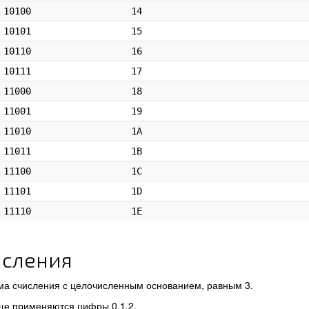
10100
14
10101
15
10110
16
10111
17
11000
18
11001
19
11010
1A
11011
1B
11100
1C
11101
1D
11110
1E
исления
ма счисления с целочисленным основанием, равным 3.
ще применяются цифры 0,1,2.