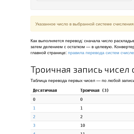
Указанное число в выбранной системе счисления
Как выполняется перевод: сначала число раскладыв
затем делением с остатком — в целевую. Конверте
главной странице:
правила перевода систем счисл
Троичная запись чисел о
Таблица перевода первых чисел — по любой записи
Десятичная
Троичная (3)
0
0
1
1
2
2
3
10