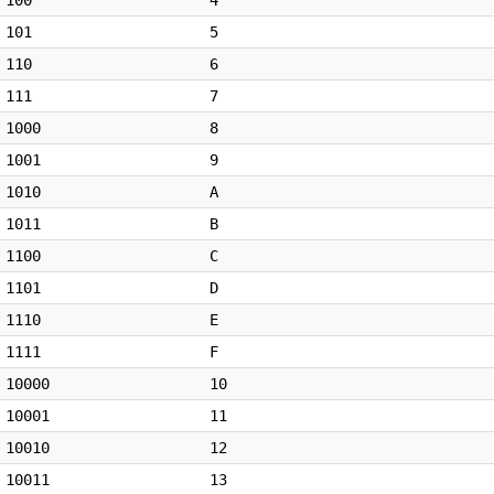
100
4
101
5
110
6
111
7
1000
8
1001
9
1010
A
1011
B
1100
C
1101
D
1110
E
1111
F
10000
10
10001
11
10010
12
10011
13