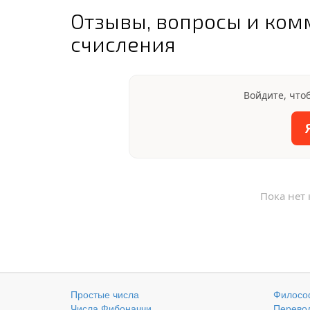
Отзывы, вопросы и ком
счисления
Войдите, что
Пока нет
Простые числа
Филосо
Числа Фибоначчи
Перевод