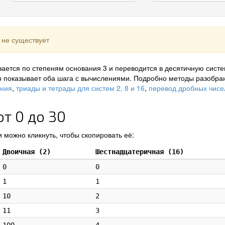
 не существует
ается по степеням основания 3 и переводится в десятичную систе
р показывает оба шага с вычислениями. Подробно методы разобра
ения
,
триады и тетрады для систем 2, 8 и 16
,
перевод дробных чисе
т 0 до 30
 можно кликнуть, чтобы скопировать её:
Двоичная (2)
Шестнадцатеричная (16)
0
0
1
1
10
2
11
3