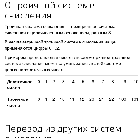
О троичной системе
счисления
Троичная система счисления — позиционная система
счисления с целочисленным основанием, равным 3.
В несимметричной троичной системе счисления чаще
применяются цифры 0,1,2.
Примером представления чисел в несимметричной троичной
системе счисления может служить запись в этой системе
целых положительных чисел:
Десятичное
0
1
2
3
4
5
6
7
8
9
1
число
Троичное
0
1
2
10
11
12
20
21
22
100
10
число
Перевод из других систем