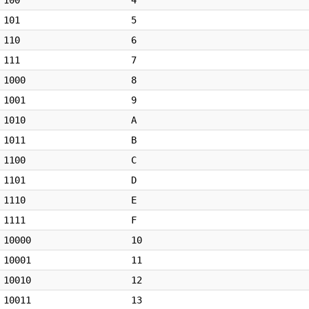
100
4
101
5
110
6
111
7
1000
8
1001
9
1010
A
1011
B
1100
C
1101
D
1110
E
1111
F
10000
10
10001
11
10010
12
10011
13