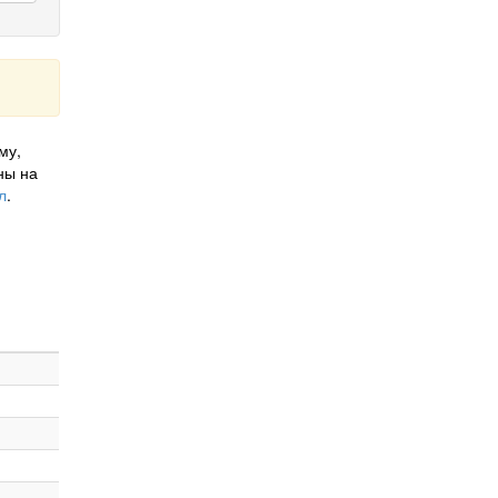
му,
ны на
л
.