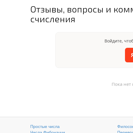
Отзывы, вопросы и ком
счисления
Войдите, что
Пока нет
Простые числа
Филосо
Числа Фибоначчи
Перевод