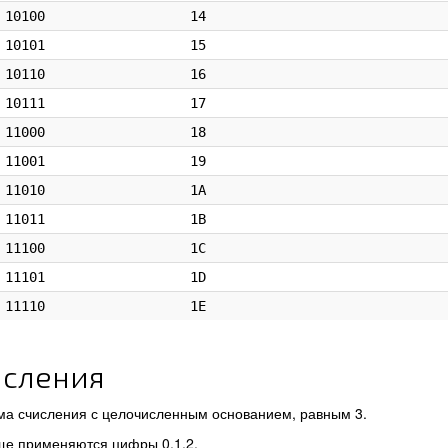
10100
14
10101
15
10110
16
10111
17
11000
18
11001
19
11010
1A
11011
1B
11100
1C
11101
1D
11110
1E
исления
ма счисления с целочисленным основанием, равным 3.
ще применяются цифры 0,1,2.