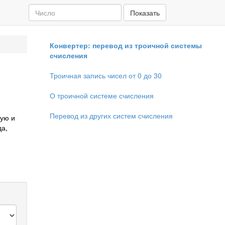
Показать
Конвертер: перевод из троичной системы
счисления
Троичная запись чисел от 0 до 30
О троичной системе счисления
Перевод из других систем счисления
ную и
да,