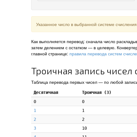
Указанное число в выбранной системе счисления
Как выполняется перевод: сначала число раскладыв
затем делением с остатком — в целевую. Конверте
главной странице:
правила перевода систем счисл
Троичная запись чисел о
Таблица перевода первых чисел — по любой записи
Десятичная
Троичная (3)
0
0
1
1
2
2
3
10