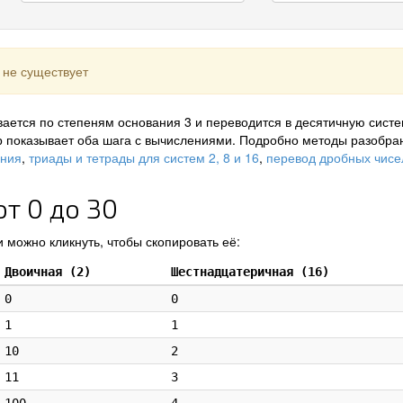
 не существует
ается по степеням основания 3 и переводится в десятичную систе
р показывает оба шага с вычислениями. Подробно методы разобра
ения
,
триады и тетрады для систем 2, 8 и 16
,
перевод дробных чисе
т 0 до 30
 можно кликнуть, чтобы скопировать её:
Двоичная (2)
Шестнадцатеричная (16)
0
0
1
1
10
2
11
3