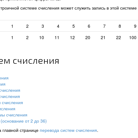
роичной системе счисления может служить запись в этой системе
1
2
3
4
5
6
7
8
9
1
2
10
11
12
20
21
22
100
тем счисления
ения
ния
счисления
счисления
ы счисления
исления
мы счисления
(основание от 2 до 36)
а главной странице
перевода систем счисления
.