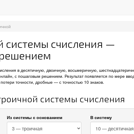
ичной
й системы счисления —
 решением
числения в десятичную, двоичную, восьмеричную, шестнадцатерич
онлайн, с пошаговым решением. Результат появляется по мере вво
потери точности, дробные — с точностью 10 знаков.
 троичной системы счисления
Из системы с основанием
В систему