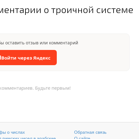
ментарии о троичной системе
бы оставить отзыв или комментарий
Я
Войти через Яндекс
 комментариев. Будьте первым!
фы о числах
Обратная связь
 римских чисел в арабские
О сайте