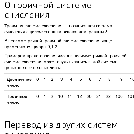
О троичной системе
счисления
Троичная система счисления — позиционная система
счисления с целочисленным основанием, равным 3.
В несимметричной троичной системе счисления чаще
применяются цифры 0,1,2.
Примером представления чисел в несимметричной троичной
системе счисления может служить запись в этой системе
целых положительных чисел:
Десятичное
0
1
2
3
4
5
6
7
8
9
1
число
Троичное
0
1
2
10
11
12
20
21
22
100
10
число
Перевод из других систем