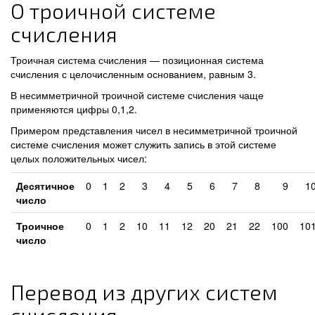
О троичной системе
счисления
Троичная система счисления — позиционная система
счисления с целочисленным основанием, равным 3.
В несимметричной троичной системе счисления чаще
применяются цифры 0,1,2.
Примером представления чисел в несимметричной троичной
системе счисления может служить запись в этой системе
целых положительных чисел:
Десятичное
0
1
2
3
4
5
6
7
8
9
1
число
Троичное
0
1
2
10
11
12
20
21
22
100
10
число
Перевод из других систем