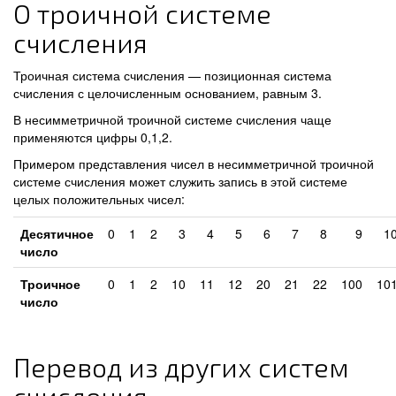
О троичной системе
счисления
Троичная система счисления — позиционная система
счисления с целочисленным основанием, равным 3.
В несимметричной троичной системе счисления чаще
применяются цифры 0,1,2.
Примером представления чисел в несимметричной троичной
системе счисления может служить запись в этой системе
целых положительных чисел:
Десятичное
0
1
2
3
4
5
6
7
8
9
1
число
Троичное
0
1
2
10
11
12
20
21
22
100
10
число
Перевод из других систем