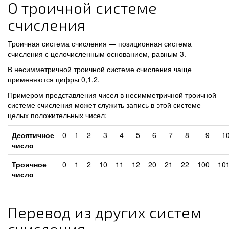
О троичной системе
счисления
Троичная система счисления — позиционная система
счисления с целочисленным основанием, равным 3.
В несимметричной троичной системе счисления чаще
применяются цифры 0,1,2.
Примером представления чисел в несимметричной троичной
системе счисления может служить запись в этой системе
целых положительных чисел:
Десятичное
0
1
2
3
4
5
6
7
8
9
1
число
Троичное
0
1
2
10
11
12
20
21
22
100
10
число
Перевод из других систем