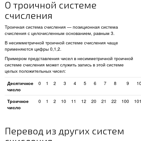
О троичной системе
счисления
Троичная система счисления — позиционная система
счисления с целочисленным основанием, равным 3.
В несимметричной троичной системе счисления чаще
применяются цифры 0,1,2.
Примером представления чисел в несимметричной троичной
системе счисления может служить запись в этой системе
целых положительных чисел:
Десятичное
0
1
2
3
4
5
6
7
8
9
1
число
Троичное
0
1
2
10
11
12
20
21
22
100
10
число
Перевод из других систем