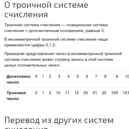
О троичной системе
счисления
Троичная система счисления — позиционная система
счисления с целочисленным основанием, равным 3.
В несимметричной троичной системе счисления чаще
применяются цифры 0,1,2.
Примером представления чисел в несимметричной троичной
системе счисления может служить запись в этой системе
целых положительных чисел:
Десятичное
0
1
2
3
4
5
6
7
8
9
1
число
Троичное
0
1
2
10
11
12
20
21
22
100
10
число
Перевод из других систем