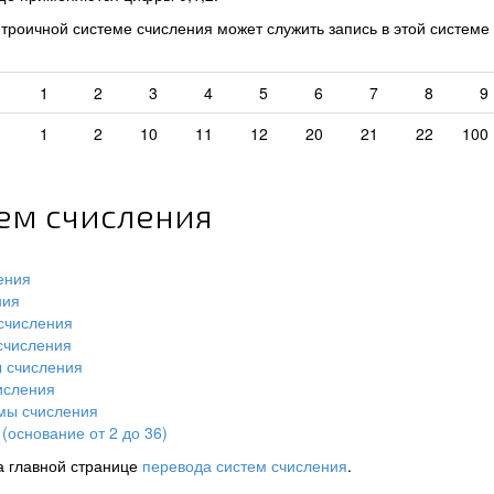
роичной системе счисления может служить запись в этой системе
1
2
3
4
5
6
7
8
9
1
2
10
11
12
20
21
22
100
тем счисления
ения
ния
счисления
счисления
ы счисления
исления
мы счисления
(основание от 2 до 36)
а главной странице
перевода систем счисления
.