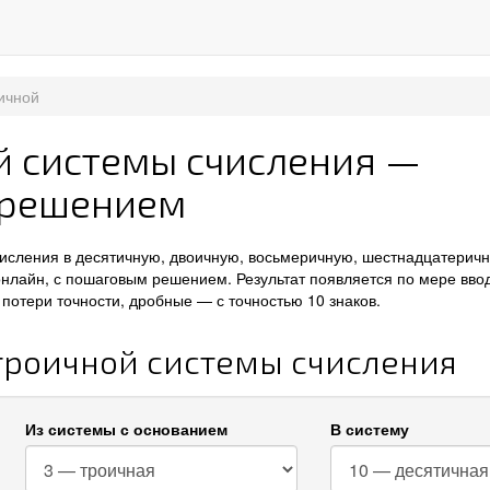
ичной
й системы счисления —
 решением
числения в десятичную, двоичную, восьмеричную, шестнадцатерич
онлайн, с пошаговым решением. Результат появляется по мере вво
потери точности, дробные — с точностью 10 знаков.
 троичной системы счисления
Из системы с основанием
В систему