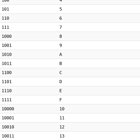
100
4
101
5
110
6
111
7
1000
8
1001
9
1010
A
1011
B
1100
C
1101
D
1110
E
1111
F
10000
10
10001
11
10010
12
10011
13