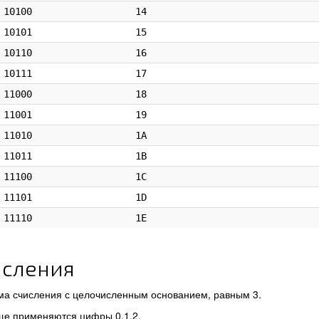
10100
14
10101
15
10110
16
10111
17
11000
18
11001
19
11010
1A
11011
1B
11100
1C
11101
1D
11110
1E
исления
ма счисления с целочисленным основанием, равным 3.
ще применяются цифры 0,1,2.