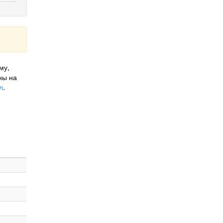
му,
ны на
л
.