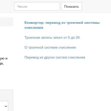
Показать
Конвертер: перевод из троичной системы
счисления
Троичная запись чисел от 0 до 30
О троичной системе счисления
Перевод из других систем счисления
ную и
да,