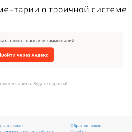
ментарии о троичной системе
бы оставить отзыв или комментарий
Я
Войти через Яндекс
 комментариев. Будьте первым!
фы о числах
Обратная связь
 римских чисел в арабские
О сайте