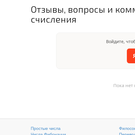
Отзывы, вопросы и ком
счисления
Войдите, что
Пока нет
Простые числа
Филосо
Числа Фибоначчи
Перевод