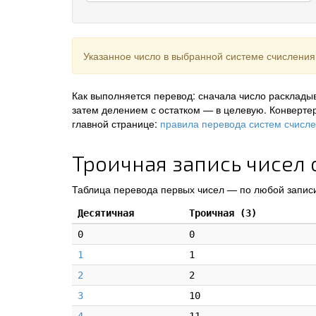
Указанное число в выбранной системе счисления
Как выполняется перевод: сначала число раскладыв
затем делением с остатком — в целевую. Конверте
главной странице:
правила перевода систем счисл
Троичная запись чисел о
Таблица перевода первых чисел — по любой записи
Десятичная
Троичная (3)
0
0
1
1
2
2
3
10