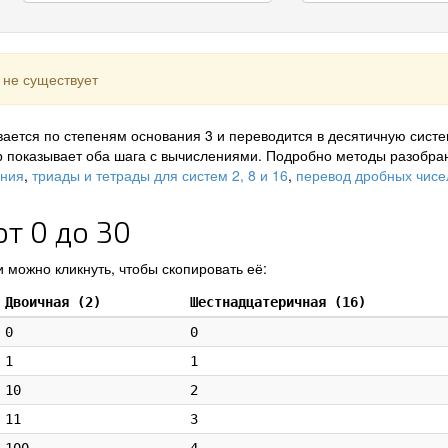
 не существует
ается по степеням основания 3 и переводится в десятичную систе
р показывает оба шага с вычислениями. Подробно методы разобра
ения
,
триады и тетрады для систем 2, 8 и 16
,
перевод дробных чисе
т 0 до 30
 можно кликнуть, чтобы скопировать её:
Двоичная (2)
Шестнадцатеричная (16)
0
0
1
1
10
2
11
3