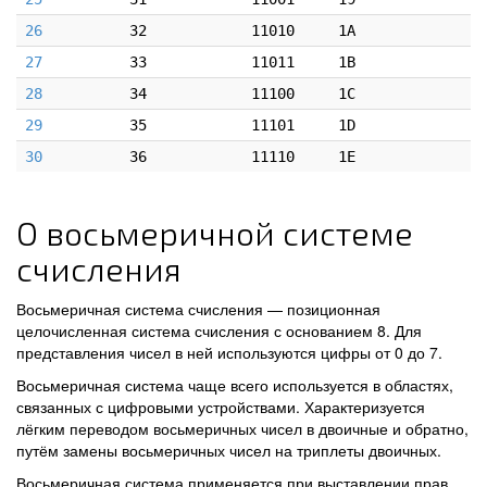
26
32
11010
1A
27
33
11011
1B
28
34
11100
1C
29
35
11101
1D
30
36
11110
1E
О восьмеричной системе
счисления
Восьмеричная система счисления — позиционная
целочисленная система счисления с основанием 8. Для
представления чисел в ней используются цифры от 0 до 7.
Восьмеричная система чаще всего используется в областях,
связанных с цифровыми устройствами. Характеризуется
лёгким переводом восьмеричных чисел в двоичные и обратно,
путём замены восьмеричных чисел на триплеты двоичных.
Восьмеричная система применяется при выставлении прав