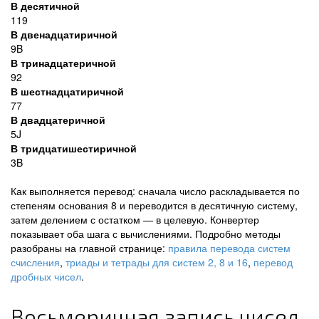
В десятичной
119
В двенадцатиричной
9B
В тринадцатеричной
92
В шестнадцатиричной
77
В двадцатеричной
5J
В тридцатишестиричной
3B
Как выполняется перевод: сначала число раскладывается по
степеням основания 8 и переводится в десятичную систему,
затем делением с остатком — в целевую. Конвертер
показывает оба шага с вычислениями. Подробно методы
разобраны на главной странице:
правила перевода систем
счисления
,
триады и тетрады для систем 2, 8 и 16
,
перевод
дробных чисел
.
Восьмеричная запись чисел