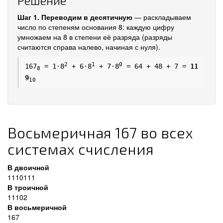
Решение
Шаг 1. Переводим в десятичную
— раскладываем
число по степеням основания 8: каждую цифру
умножаем на 8 в степени её разряда (разряды
считаются справа налево, начиная с нуля).
2
1
0
167
= 1·8
+ 6·8
+ 7·8
= 64 + 48 + 7 =
11
8
9
10
Восьмеричная 167 во всех
системах счисления
В двоичной
1110111
В троичной
11102
В восьмеричной
167