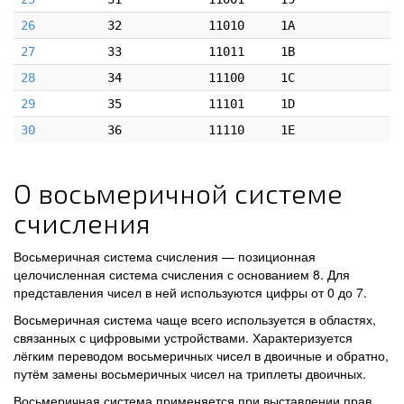
26
32
11010
1A
27
33
11011
1B
28
34
11100
1C
29
35
11101
1D
30
36
11110
1E
О восьмеричной системе
счисления
Восьмеричная система счисления — позиционная
целочисленная система счисления с основанием 8. Для
представления чисел в ней используются цифры от 0 до 7.
Восьмеричная система чаще всего используется в областях,
связанных с цифровыми устройствами. Характеризуется
лёгким переводом восьмеричных чисел в двоичные и обратно,
путём замены восьмеричных чисел на триплеты двоичных.
Восьмеричная система применяется при выставлении прав