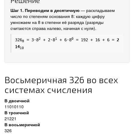
Решение
Шаг 1. Переводим в десятичную
— раскладываем
число по степеням основания 8: каждую цифру
умножаем на 8 в степени её разряда (разряды
считаются справа налево, начиная с нуля).
2
1
0
326
= 3·8
+ 2·8
+ 6·8
= 192 + 16 + 6 =
2
8
14
10
Восьмеричная 326 во всех
системах счисления
В двоичной
11010110
В троичной
21221
В восьмеричной
326