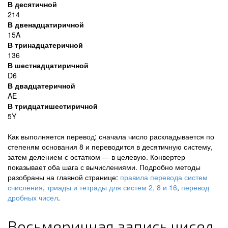
В десятичной
214
В двенадцатиричной
15A
В тринадцатеричной
136
В шестнадцатиричной
D6
В двадцатеричной
AE
В тридцатишестиричной
5Y
Как выполняется перевод: сначала число раскладывается по
степеням основания 8 и переводится в десятичную систему,
затем делением с остатком — в целевую. Конвертер
показывает оба шага с вычислениями. Подробно методы
разобраны на главной странице:
правила перевода систем
счисления
,
триады и тетрады для систем 2, 8 и 16
,
перевод
дробных чисел
.
Восьмеричная запись чисел