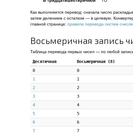
В тридцатишестиричной
7O
Как выполняется перевод: сначала число раскладыв
затем делением с остатком — в целевую. Конверте
главной странице:
правила перевода систем счисл
Восьмеричная запись чи
Таблица перевода первых чисел — по любой записи
Десятичная
Восьмеричная (8)
0
0
1
1
2
2
3
3
4
4
5
5
6
6
7
7