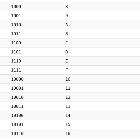
1000
8
1001
9
1010
A
1011
B
1100
C
1101
D
1110
E
1111
F
10000
10
10001
11
10010
12
10011
13
10100
14
10101
15
10110
16