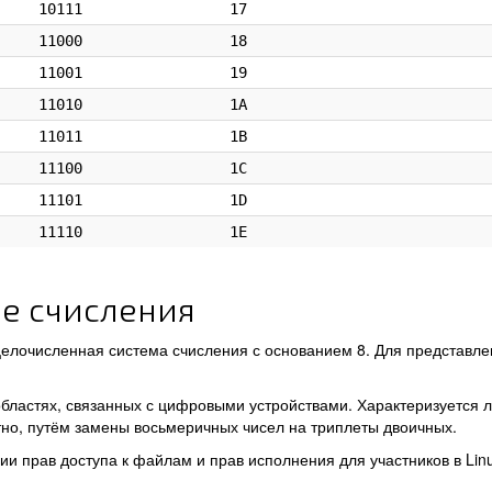
10111
17
11000
18
11001
19
11010
1A
11011
1B
11100
1C
11101
1D
11110
1E
е счисления
елочисленная система счисления с основанием 8. Для представле
областях, связанных с цифровыми устройствами. Характеризуется 
но, путём замены восьмеричных чисел на триплеты двоичных.
и прав доступа к файлам и прав исполнения для участников в Lin