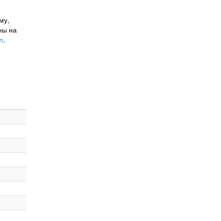
му,
ны на
л
.