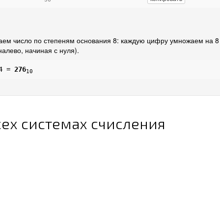
ем число по степеням основания 8: каждую цифру умножаем на 8
алево, начиная с нуля).
 4 =
276
10
сех системах счисления