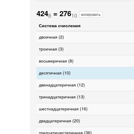
424
=
276
8
10
копировать
Система счисления
двоичная (2)
троичная (3)
восьмеричная (8)
десятичная (10)
двенадцатеричная (12)
тринадцатеричная (13)
шестнадцатеричная (16)
двадцатеричная (20)
тридцатишестеричная (36)