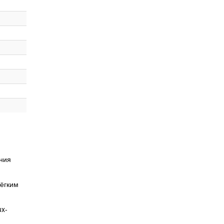
ния
лёгким
ux-