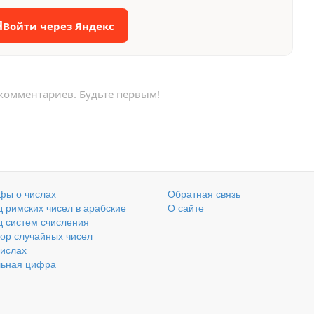
Я
Войти через Яндекс
 комментариев. Будьте первым!
фы о числах
Обратная связь
 римских чисел в арабские
О сайте
 систем счисления
ор случайных чисел
числах
льная цифра