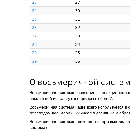
23
27
24
30
25
31
26
32
27
33
28
34
29
35
30
36
О восьмеричной систем
Восьмеричная система счисления — позиционная ц
чисел в ней используются цифры от 0 до 7.
Восьмеричная система чаще всего используется в 
переводом восьмеричных чисел в двоичные и обрат
Восьмеричная система применяется при выставлени
системах.