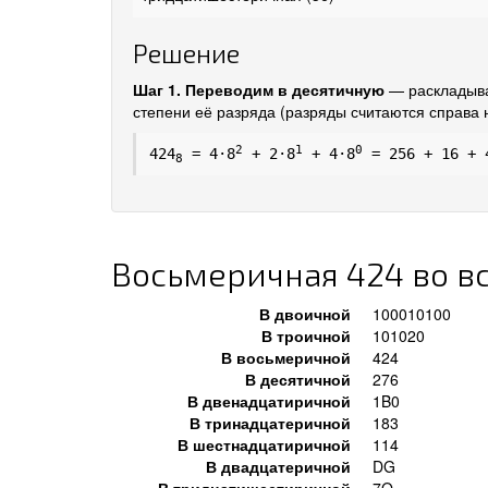
Решение
Шаг 1. Переводим в десятичную
— раскладыва
степени её разряда (разряды считаются справа н
2
1
0
424
= 4·8
+ 2·8
+ 4·8
= 256 + 16 +
8
Восьмеричная 424 во в
В двоичной
100010100
В троичной
101020
В восьмеричной
424
В десятичной
276
В двенадцатиричной
1B0
В тринадцатеричной
183
В шестнадцатиричной
114
В двадцатеричной
DG