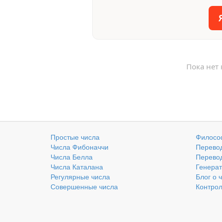
Пока нет
Простые числа
Филосо
Числа Фибоначчи
Перевод
Числа Белла
Перевод
Числа Каталана
Генерат
Регулярные числа
Блог о 
Совершенные числа
Контро