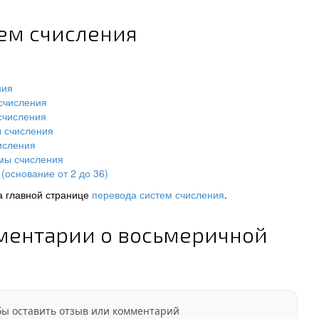
тем счисления
ния
счисления
счисления
ы счисления
исления
мы счисления
(основание от 2 до 36)
а главной странице
перевода систем счисления
.
ментарии о восьмеричной
бы оставить отзыв или комментарий