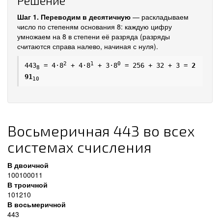
Решение
Шаг 1. Переводим в десятичную
— раскладываем
число по степеням основания 8: каждую цифру
умножаем на 8 в степени её разряда (разряды
считаются справа налево, начиная с нуля).
2
1
0
443
= 4·8
+ 4·8
+ 3·8
= 256 + 32 + 3 =
2
8
91
10
Восьмеричная 443 во всех
системах счисления
В двоичной
100100011
В троичной
101210
В восьмеричной
443