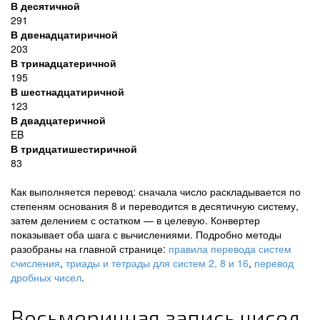
В десятичной
291
В двенадцатиричной
203
В тринадцатеричной
195
В шестнадцатиричной
123
В двадцатеричной
EB
В тридцатишестиричной
83
Как выполняется перевод: сначала число раскладывается по
степеням основания 8 и переводится в десятичную систему,
затем делением с остатком — в целевую. Конвертер
показывает оба шага с вычислениями. Подробно методы
разобраны на главной странице:
правила перевода систем
счисления
,
триады и тетрады для систем 2, 8 и 16
,
перевод
дробных чисел
.
Восьмеричная запись чисел