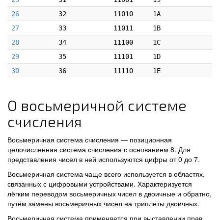
26
32
11010
1A
27
33
11011
1B
28
34
11100
1C
29
35
11101
1D
30
36
11110
1E
О восьмеричной системе
счисления
Восьмеричная система счисления — позиционная
целочисленная система счисления с основанием 8. Для
представления чисел в ней используются цифры от 0 до 7.
Восьмеричная система чаще всего используется в областях,
связанных с цифровыми устройствами. Характеризуется
лёгким переводом восьмеричных чисел в двоичные и обратно,
путём замены восьмеричных чисел на триплеты двоичных.
Восьмеричная система применяется при выставлении прав